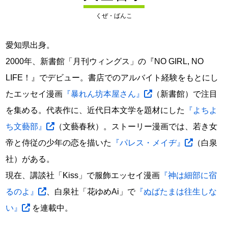
くぜ・ばんこ
愛知県出身。
2000年、新書館「月刊ウィングス」の『NO GIRL, NO
LIFE！』でデビュー。書店でのアルバイト経験をもとにし
たエッセイ漫画
『暴れん坊本屋さん』
（新書館）で注目
を集める。代表作に、近代日本文学を題材にした
『よちよ
ち文藝部』
（文藝春秋）。ストーリー漫画では、若き女
帝と侍従の少年の恋を描いた
『パレス・メイヂ』
（白泉
社）がある。
現在、講談社「Kiss」で服飾エッセイ漫画
『神は細部に宿
るのよ』
、白泉社「花ゆめAi」で
『ぬばたまは往生しな
い』
を連載中。