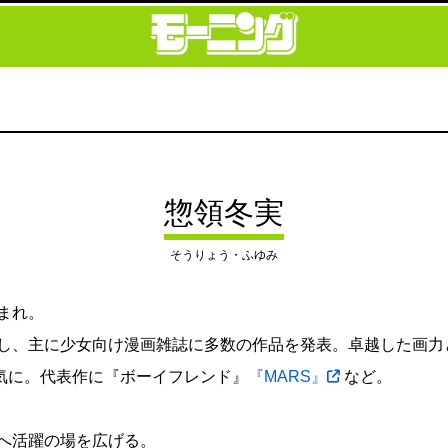
惣領冬実
そうりょう・ふゆみ
生まれ。
ューし、主に少女向け漫画雑誌に多数の作品を発表。卓越した画
気に。代表作に『ボーイフレンド』
『MARS』
など。
画へ活躍の場を広げる。