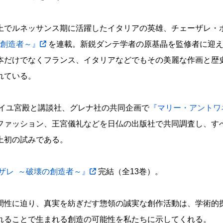
上でルネッサンス期に活躍したイタリアの英雄、チェーザレ・
の創造者～』
を連載。新鋭ダンテ学者の原基晶を監修者に迎え
本だけでなくフランス、イタリアなどでもその美麗な作画と歴
れている。
サイユ宮殿と講談社、グレナ社の共同企画で
『マリー・アントワ
ファッション、王宮儀礼などを日仏の出版社で共同調査し、す
上初の試みである。
ザレ ～破壊の創造者～』
完結（全13巻）。
間性に迫り、真実を紡ぎだす惣領の誠実な創作活動は、学術的
れることで生まれる創造の可能性を私たちに示してくれる。