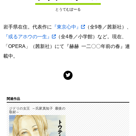
とうてむぽーる
岩手県在住。代表作に
『東京心中』
（全9巻／茜新社）、
『或るアホウの一生』
（全4巻／小学館）など。現在、
「OPERA」（茜新社）にて『赫赫 一二〇〇年前の春』連
載中。
関連作品
ジドリの女王 ～氏家真知子 最後の
取材～