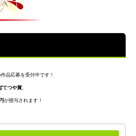
の作品応募を
受付中です！
ばてつや賞
。
円
が授与されます！