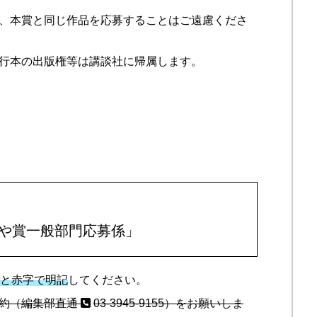
、本賞と同じ作品を応募することはご遠慮くださ
行本の出版権等は講談社に帰属します。
つや賞一般部門応募係」
」
と赤字で明記
してください。
予約（編集部直通
03-3945-9155）をお願いしま