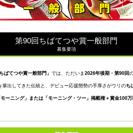
第90回ちばてつや賞一般部門
募集要項
ちばてつや賞一般部門」
では、
ただいま
2026年後期・第90回
を輩出してきた伝統と、デビュー応援態勢の
手厚さがウリの
ち
「モーニング」または
「モーニング・ツー」掲載権＋賞金100万