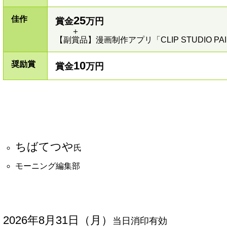
25
佳作
賞金
万円
＋
【副賞品】漫画制作アプリ「CLIP STUDIO PA
10
奨励賞
賞金
万円
ちばてつや
氏
モーニング編集部
2026年8月31日（月）
当日消印有効