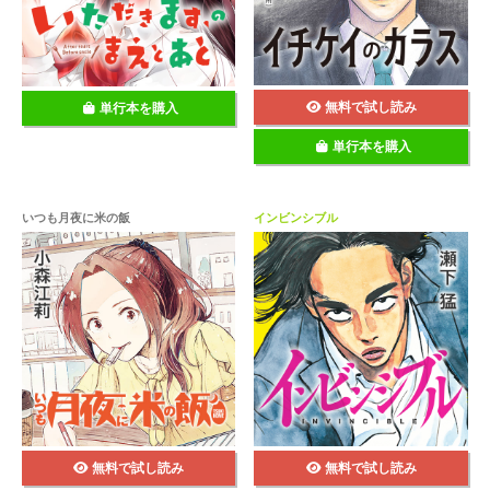
無料で試し読み
単行本を購入
単行本を購入
いつも月夜に米の飯
インビンシブル
無料で試し読み
無料で試し読み