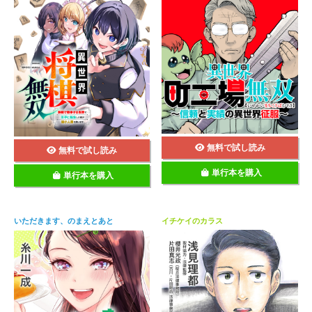
無料で試し読み
無料で試し読み
単行本を購入
単行本を購入
いただきます、のまえとあと
イチケイのカラス