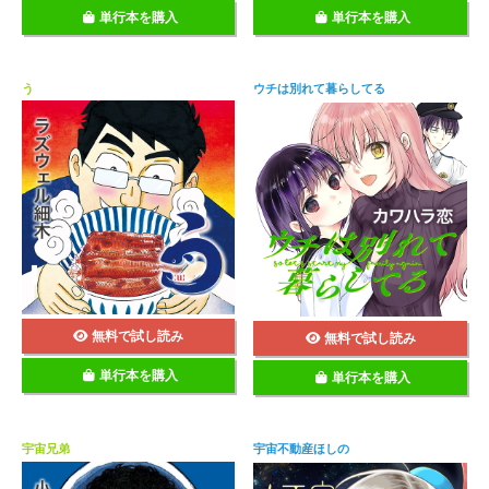
単行本を購入
単行本を購入
う
ウチは別れて暮らしてる
無料で試し読み
無料で試し読み
単行本を購入
単行本を購入
宇宙兄弟
宇宙不動産ほしの