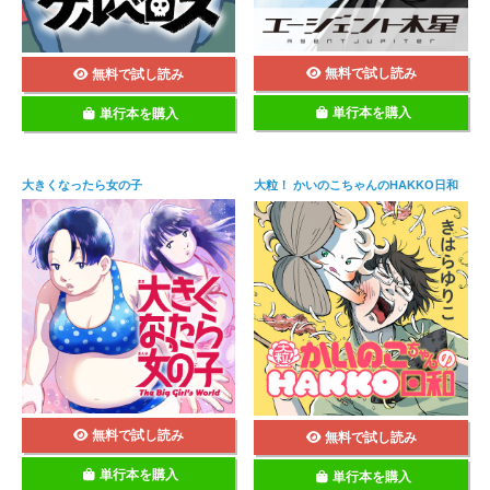
無料で試し読み
無料で試し読み
単行本を購入
単行本を購入
大きくなったら女の子
大粒！ かいのこちゃんのHAKKO日和
無料で試し読み
無料で試し読み
単行本を購入
単行本を購入