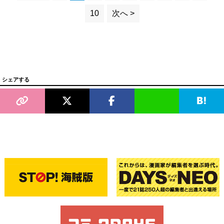
10
次へ >
シェアする