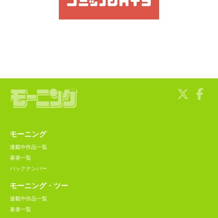
モーニング
連載中作品一覧
著者一覧
バックナンバー
モーニング・ツー
連載中作品一覧
著者一覧