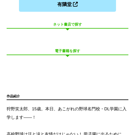
有隣堂
ネット書店で探す
電子書籍を探す
作品紹介
狩野笑太郎、15歳。本日、あこがれの野球名門校・DL学園に入
学します——！
高校野球は汗と涙と友情だけじゃない！ 甲子園に出るために、