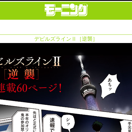
デビルズラインⅡ［逆襲］