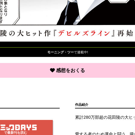
モーニング・ツー
で連載中!
感想をおくる
作品紹介
累計280万部超の花田陵の大
で最新刊を読む
愛する者のため運命と闘う、吸