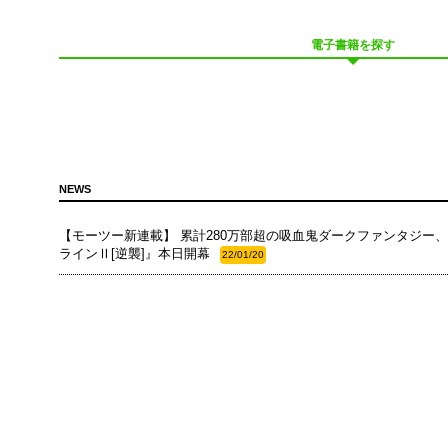
電子書籍を探す
NEWS
【モーツー新連載】 累計280万部超の吸血鬼ダークファンタジー、
ラインⅡ[逆襲]』本日開幕
22/01/20