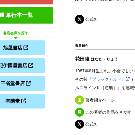
単行本一覧
公式X
書店在庫を探す
著者紹介
旭屋書店
花田陵
はなだ・りょう
紀伊國屋書店
1987年6月生まれ。小食で甘
その後
『ブラックガルド』
（
三省堂書店
ルズラインⅡ［逆襲］』を連載
著者紹介ページ
有隣堂
この著者の作品をさがす
公式X