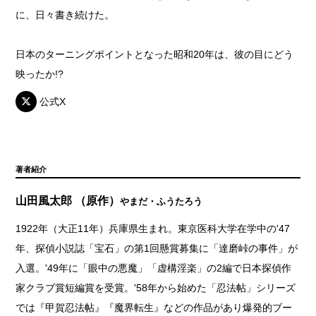
に、日々書き続けた。
日本のターニングポイントとなった昭和20年は、彼の目にどう
映ったか!?
公式X
著者紹介
山田風太郎 （原作）
やまだ・ふうたろう
1922年（大正11年）兵庫県生まれ。東京医科大学在学中の'47
年、探偵小説誌「宝石」の第1回懸賞募集に「達磨峠の事件」が
入選。'49年に「眼中の悪魔」「虚構淫楽」の2編で日本探偵作
家クラブ賞短編賞を受賞。'58年から始めた「忍法帖」シリーズ
では『甲賀忍法帖』『魔界転生』などの作品があり爆発的ブー