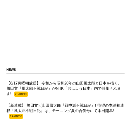
NEWS
【8/17月曜朝放送】 令和から昭和20年の山田風太郎と日本を描く、
勝田文『風太郎不戦日記』がNHK「おはよう日本」内で特集されま
す!
20/08/15
【新連載】 勝田文╳山田風太郎『戦中派不戦日記』! 待望の本誌初連
載『風太郎不戦日記』は、モーニング夏の合併号にて本日開幕!
19/08/08