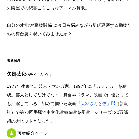
の楽屋での悲喜こもごもなアニマル賛歌。
自分の才能や“動物関係”に今日も悩みながら切磋琢磨する動物た
ちの舞台裏を覗いてみませんか？
著者紹介
矢部太郎
やべ・たろう
1977年生まれ。芸人・マンガ家。1997年に「カラテカ」を結
成。芸人としてだけでなく、舞台やドラマ、映画で俳優として
も活躍している。初めて描いた漫画
『大家さんと僕』
（新潮
社）で第22回手塚治虫文化賞短編賞を受賞。シリーズ120万部
超の大ヒットとなった。
著者紹介ページ