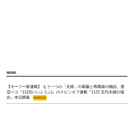
NEWS
【モーツー新連載】 もう一つの「夫婦」の葛藤と再構築の物語。渡
辺ペコ『1122(いいふうふ)』のスピンオフ連載『1122 五代夫婦の場
合』本日開幕
25/05/15