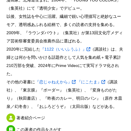
漫画家。北海道生まれ。2004年、「YOUNG YOU COLORS」
（集英社）にて『透明少女』でデビュー。
以後、女性誌を中心に活躍。繊細で鋭い心理描写と絶妙なユー
モア、透明感あふれる絵柄で、多くの読者の支持を集める。
2009年、『ラウンダバウト』（集英社）が第13回文化庁メディ
ア芸術祭審査委員会推薦作品に選ばれる。
2020年に完結した
『1122（いいふうふ）』
（講談社）は、夫
婦とは何かを問いかける話題作として人気を集め紙＋電子累計
210万部を突破、2024年にPrime Videoにて実写ドラマ化され
た。
その他の著書に
『恋じゃねえから』
『にこたま』
（講談
社）、『東京膜』『ボーダー』（集英社）、『変身ものがた
り』（秋田書店）、『昨夜のカレー、明日のパン』（原作 木皿
泉／幻冬舎）、『おふろどうぞ』（太田出版）などがある。
著者紹介ページ
この著者の作品をさがす