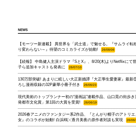
NEWS
【モーツー新連載】 異世界を「武士道」で魅せる。『サムライ転
り変わらない～』待望のコミカライズが始動!
26/08/06
【続報】 中島健人主演ドラマ『SとX』、8/20(木)よりNetflix
子ら追加キャストも発表に
26/07/10
130万部突破! あまりに眩しい大正新婚譚『大正學生愛妻家』最
ろし漫画収録の32P豪華小冊子付き
26/06/23
現代美術のトップランナー初の“漫画誌”連載作品、山口晃の街歩
発都市文化賞」第1回の大賞を受賞!
26/06/19
2026春アニメのファンタジー系2作品、『とんがり帽子のアトリ
女』のコラボが始動! 白浜鴎╳香月美夜の原作者対談も実現
26/06