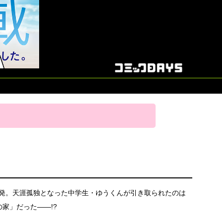
発。天涯孤独となった中学生・ゆうくんが引き取られたのは
家」だった——!?