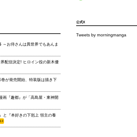
公式X
Tweets by morningmanga
移 ～お侍さんは異世界でもあんま
にて世界配信決定! ヒロイン役の新木優
新⑤巻が発売開始、特装版は描き下
き漫画『趣都』が「高島屋・東神開
エ』と『本好きの下剋上 領主の養
/13