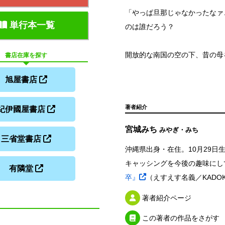
「やっぱ旦那じゃなかったなァ
単行本一覧
のは誰だろう？
開放的な南国の空の下、昔の母
書店在庫を探す
旭屋書店
著者紹介
紀伊國屋書店
宮城みち
みやぎ・みち
三省堂書店
沖縄県出身・在住。10月29日
キャッシングを今後の趣味にし
有隣堂
卒』
（えすえす名義／KADOK
著者紹介ページ
この著者の作品をさがす