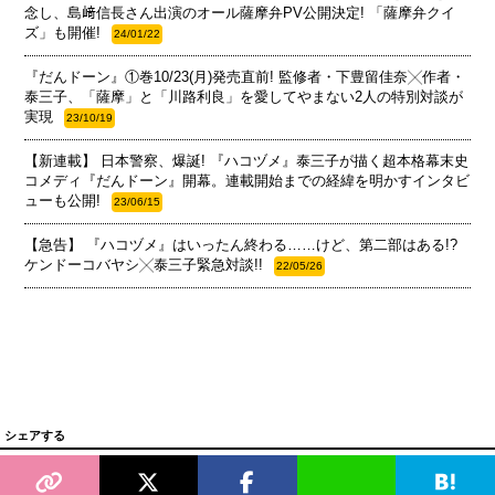
念し、島﨑信長さん出演のオール薩摩弁PV公開決定! 「薩摩弁クイ
ズ」も開催!
24/01/22
『だんドーン』①巻10/23(月)発売直前! 監修者・下豊留佳奈╳作者・
泰三子、「薩摩」と「川路利良」を愛してやまない2人の特別対談が
実現
23/10/19
【新連載】 日本警察、爆誕! 『ハコヅメ』泰三子が描く超本格幕末史
コメディ『だんドーン』開幕。連載開始までの経緯を明かすインタビ
ューも公開!
23/06/15
【急告】 『ハコヅメ』はいったん終わる……けど、第二部はある!?
ケンドーコバヤシ╳泰三子緊急対談!!
22/05/26
シェアする