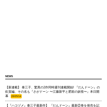
NEWS
【新連載】 泰三子、驚異の2作同時週刊連載開始! 『だんドーン』の
佐賀編、その名も『さがドーン 〜江藤新平と肥前の妖怪〜』本日開
幕
26/05/14
【『ハコヅメ』泰三子最新作】 『だんドーン』最新②巻を発売を記