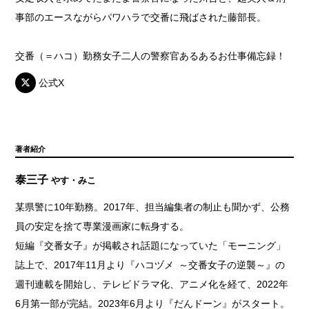
事部のエースながらパワハラで交番に飛ばされた藤部長。
交番（＝ハコ）勤務女子二人の警察官あるあるお仕事備忘録！
公式X
著者紹介
泰三子
やす・みこ
某県警に10年勤務。2017年、担当編集者の制止も聞かず、公務
員の安定を捨て専業漫画家に転身する。
短編『交番女子』が掲載され話題になっていた「モーニング」
誌上で、2017年11月より『ハコヅメ ～交番女子の逆襲～』の
週刊連載を開始し、テレビドラマ化、アニメ化を経て、2022年
6月第一部が完結。2023年6月より『だんドーン』がスタート。