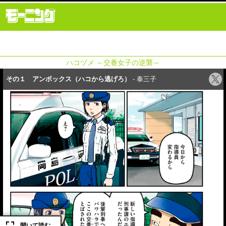
ハコヅメ ～交番女子の逆襲～