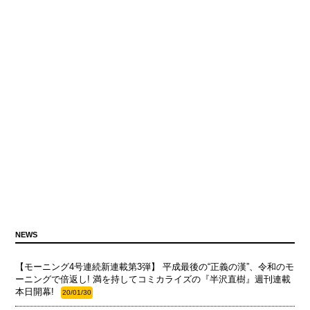
NEWS
【モーニング4号連続新連載第3弾】 平成最後の“正義の漢”、令和のモ
ーニングで倍返し! 満を持してコミカライズの『半沢直樹』週刊連載
本日開幕!
20/01/30