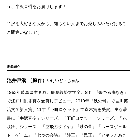
う、半沢直樹をお届けします!!
半沢を大好きな人から、知らない人までお楽しみいただけるこ
と間違いなしです！
著者紹介
池井戸潤 （原作）
いけいど・じゅん
1963年岐阜県生まれ。慶應義塾大学卒。98年『果つる底なき』
で江戸川乱歩賞を受賞しデビュー。2010年『鉄の骨』で吉川英
治文学新人賞、11年『下町ロケット』で直木賞を受賞。主な著
書に「半沢直樹」シリーズ、「下町ロケット」シリーズ、「花
咲舞」シリーズ、『空飛ぶタイヤ』『鉄の骨』『ルーズヴェル
ト・ゲーム』『七つの会議』『陸王』『民王』『アキラとあき