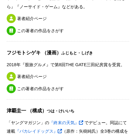
ら』『ノーサイド・ゲーム』などがある。
著者紹介ページ
この著者の作品をさがす
フジモトシゲキ （漫画）
ふじもと・しげき
2018年『股旅グルメ』で第8回THE GATE三田紀房賞を受賞。
著者紹介ページ
この著者の作品をさがす
津覇圭一 （構成）
つは・けいいち
「ヤングマガジン」の
『終末の天気』
でデビュー。同誌にて
連載
『バカレイドッグス』
（原作：矢樹純氏）全3巻の構成を