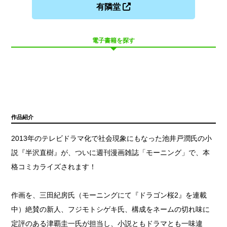
有隣堂
電子書籍を探す
作品紹介
2013年のテレビドラマ化で社会現象にもなった池井戸潤氏の小
説『半沢直樹』が、ついに週刊漫画雑誌「モーニング」で、本
格コミカライズされます！
作画を、三田紀房氏（モーニングにて『ドラゴン桜2』を連載
中）絶賛の新人、フジモトシゲキ氏、構成をネームの切れ味に
定評のある津覇圭一氏が担当し、小説ともドラマとも一味違