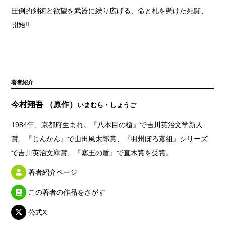
圧倒的剣術と欲望を武器に繰り広げる、命と札を懸けた死闘、
開始!!
著者紹介
今村翔吾 （原作）
いまむら・しょうご
1984年、京都府生まれ。『八本目の槍』で吉川英治文学新人
賞、『じんかん』で山田風太郎賞、『羽州ぼろ鳶組』シリーズ
で吉川英治文庫賞、『塞王の盾』で直木賞を受賞。
著者紹介ページ
この著者の作品をさがす
公式X