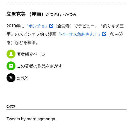
立沢克美 （漫画）
たつざわ・かつみ
2010年に
『ポンチョ』
（全④巻）でデビュー。『釣りキチ三
平』のスピンオフ釣り漫画
『バーサス魚紳さん！』
（①～⑦
巻）などを執筆。
著者紹介ページ
この著者の作品をさがす
公式X
公式X
Tweets by morningmanga