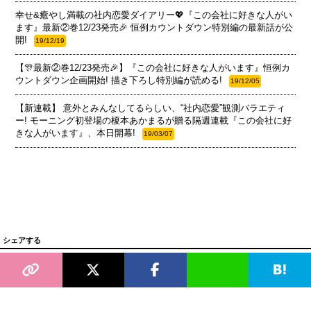
幸せ&癒やし満載の社内恋愛ダイアリー💖『この会社に好きな人がい
ます』最新②巻12/23発売🎉 恒例カウントダウン特別編の最新話が公
開!
19/12/19
【🎊最新②巻12/23発売🎉】『この会社に好きな人がいます』恒例カ
ウントダウン企画開始! 描き下ろし特別編が読める!
19/12/05
【新連載】 意外とみんなしてるらしい、“社内恋愛”観測バラエティ
ー! モーニング初登場の榎本あかまるが贈る隔週連載『この会社に好
きな人がいます』、本日開幕!
19/03/07
シェアする