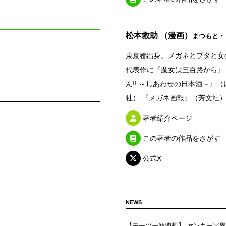
松本救助 （漫画）
まつもと・
東京都出身。メガネとブタと女
代表作に『魔女は三百路から』
ん!! ～しあわせの日本酒～』
社） 『メガネ画報』（芳文社
著者紹介ページ
この著者の作品をさがす
公式X
NEWS
【モーツー新連載】 ヤンキー╳異