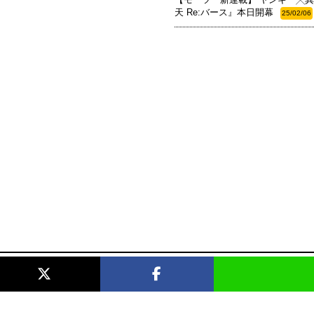
天 Re:バース』本日開幕
25/02/06