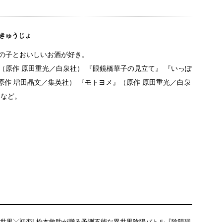
きゅうじょ
の子とおいしいお酒が好き。
（原作 原田重光／白泉社） 『眼鏡橋華子の見立て』 『いっぽ
（原作 増田晶文／集英社） 『モトヨメ』（原作 原田重光／白泉
）など。
世界╳初恋! 松本救助が贈る予測不能な異世界陰陽バトル『陰陽廻