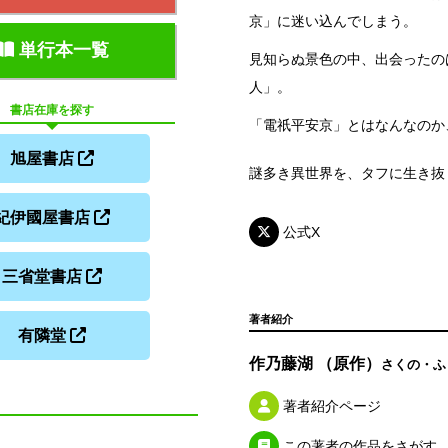
京」に迷い込んでしまう。
単行本一覧
見知らぬ景色の中、出会ったの
人」。
書店在庫を探す
「電祇平安京」とはなんなのか
旭屋書店
謎多き異世界を、タフに生き抜
紀伊國屋書店
公式X
三省堂書店
著者紹介
有隣堂
作乃藤湖 （原作）
さくの・ふ
著者紹介ページ
この著者の作品をさがす