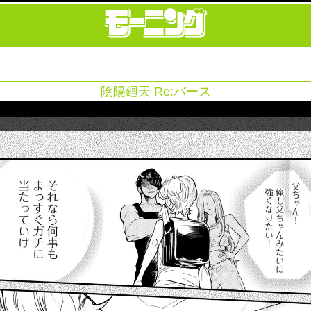
陰陽廻天 Re:バース