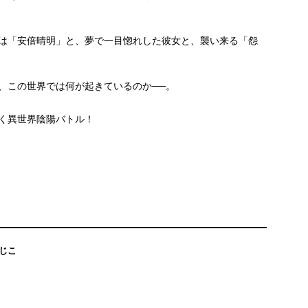
は「安倍晴明」と、夢で一目惚れした彼女と、襲い来る「怨
、この世界では何が起きているのか──。
く異世界陰陽バトル！
じこ