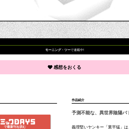
モーニング・ツー
で連載中!
感想をおくる
作品紹介
予測不能な、異世界陰陽バ
義理堅いヤンキー「業平猛」は
で最新刊を読む