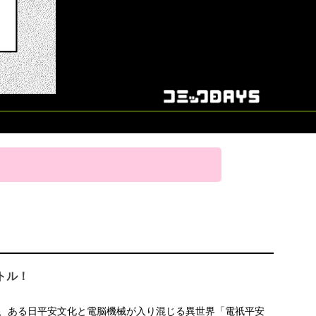
トル！
、ある日平安文化と電脳機械が入り混じる異世界「電祇平安