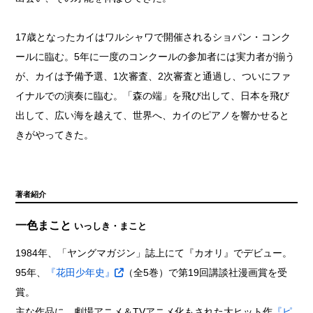
17歳となったカイはワルシャワで開催されるショパン・コンク
ールに臨む。5年に一度のコンクールの参加者には実力者が揃う
が、カイは予備予選、1次審査、2次審査と通過し、ついにファ
イナルでの演奏に臨む。「森の端」を飛び出して、日本を飛び
出して、広い海を越えて、世界へ、カイのピアノを響かせると
きがやってきた。
著者紹介
一色まこと
いっしき・まこと
1984年、「ヤングマガジン」誌上にて『カオリ』でデビュー。
95年、
『花田少年史』
（全5巻）で第19回講談社漫画賞を受
賞。
主な作品に、劇場アニメ＆TVアニメ化もされた大ヒット作
『ピ