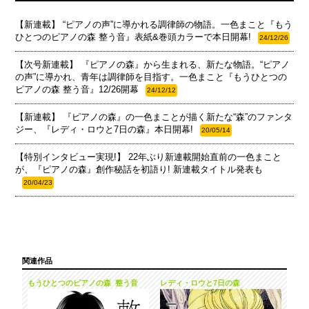
【新連載】 “ピアノの声”に導かれる調律師の物語。一色まこと『もう
ひとつのピアノの森 整う音』表紙&巻頭カラーで本日開幕!
24/12/26
【次号新連載】 『ピアノの森』から生まれる、新たな物語。“ピアノ
の声”に導かれ、青年は調律師を目指す。一色まこと『もうひとつの
ピアノの森 整う音』12/26開幕
24/12/12
【新連載】 『ピアノの森』の一色まことが描く新たな“森”のファンタ
ジー、『レディ・ロウと7日の森』本日開幕!
20/05/14
【特別インタビュー実現!】 22年ぶり新連載開始直前の一色まこと
が、『ピアノの森』創作秘話を初語り! 新連載タイトル発表も
20/04/23
関連作品
もうひとつのピアノの森 整う音
レディ・ロウと7日の森