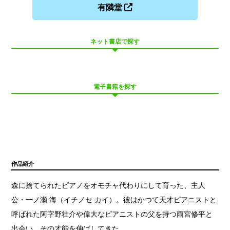
有隣堂
ネット書店で探す
電子書籍を探す
作品紹介
森に捨てられたピアノをオモチャ代わりにして育った、主人
公・一ノ瀬 海（イチノセ カイ）。彼はかつて天才ピアニストと
呼ばれた阿字野壮介や偉大なピアニストの父を持つ雨宮修平と
出会い、その才能を伸ばしてきた。