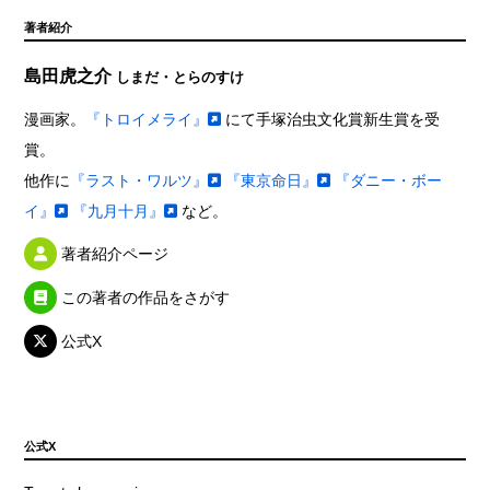
著者紹介
島田虎之介
しまだ・とらのすけ
漫画家。
『トロイメライ』
にて手塚治虫文化賞新生賞を受
賞。
他作に
『ラスト・ワルツ』
『東京命日』
『ダニー・ボー
イ』
『九月十月』
など。
著者紹介ページ
この著者の作品をさがす
公式X
公式X