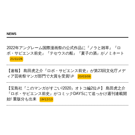
NEWS
2022年アングレーム国際漫画祭の公式作品に『ノラと雑草』『ロ
ボ・サピエンス前史』『テセウスの船』『夏子の酒』がノミネート
21/11/26
【速報】 島田虎之介『ロボ・サピエンス前史』が第23回文化庁メデ
ィア芸術祭マンガ部門で大賞を受賞!🎉
20/03/06
【宝島社『このマンガがすごい!2020』オトコ編2位🎉】 島田虎之介
『ロボ・サピエンス前史』がコミックDAYSにて追っかけ週刊連載開
始! 重版分も出来
19/12/13