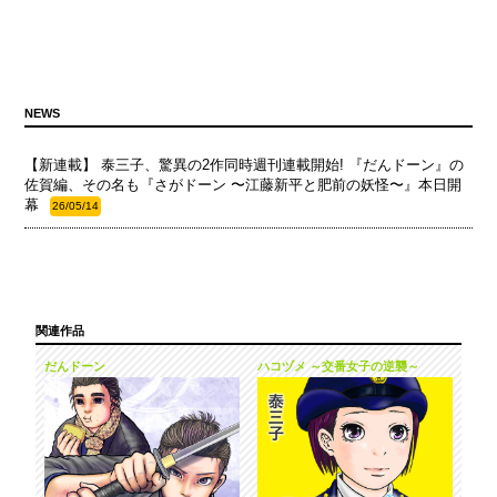
NEWS
【新連載】 泰三子、驚異の2作同時週刊連載開始! 『だんドーン』の
佐賀編、その名も『さがドーン 〜江藤新平と肥前の妖怪〜』本日開
幕
26/05/14
関連作品
だんドーン
ハコヅメ ～交番女子の逆襲～