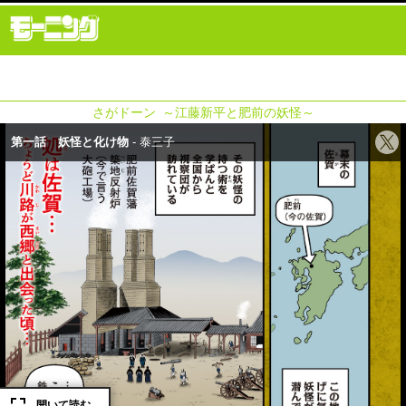
さがドーン ～江藤新平と肥前の妖怪～