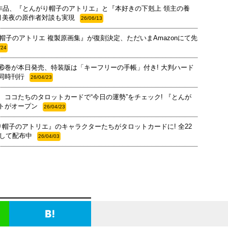
2作品、『とんがり帽子のアトリエ』と『本好きの下剋上 領主の養
月美夜の原作者対談も実現
26/06/13
り帽子のアトリエ 複製原画集』が復刻決定、ただいまAmazonにて先
/24
⑯巻が本日発売、特装版は「キーフリーの手帳」付き! 大判ハード
同時刊行
26/04/23
 ココたちのタロットカードで“今日の運勢”をチェック! 『とんが
トがオープン
26/04/23
り帽子のアトリエ』のキャラクターたちがタロットカードに! 全22
として配布中
26/04/03