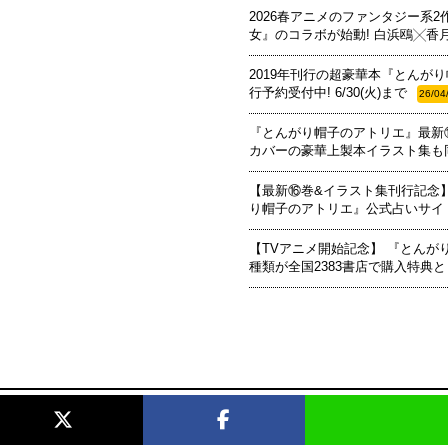
2026春アニメのファンタジー系
女』のコラボが始動! 白浜鴎╳香
2019年刊行の超豪華本『とんが
行予約受付中! 6/30(火)まで
26/04
『とんがり帽子のアトリエ』最新
カバーの豪華上製本イラスト集も
【最新⑯巻&イラスト集刊行記念】
り帽子のアトリエ』公式占いサイ
【TVアニメ開始記念】 『とんが
種類が全国2383書店で購入特典