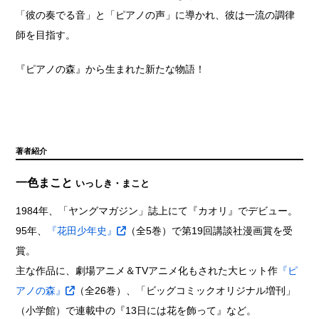
「彼の奏でる音」と「ピアノの声」に導かれ、彼は一流の調律
師を目指す。
『ピアノの森』から生まれた新たな物語！
著者紹介
一色まこと
いっしき・まこと
1984年、「ヤングマガジン」誌上にて『カオリ』でデビュー。
95年、
『花田少年史』
（全5巻）で第19回講談社漫画賞を受
賞。
主な作品に、劇場アニメ＆TVアニメ化もされた大ヒット作
『ピ
アノの森』
（全26巻）、「ビッグコミックオリジナル増刊」
（小学館）で連載中の『13日には花を飾って』など。