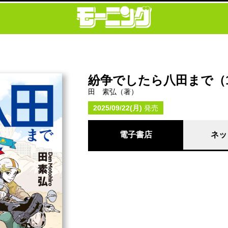
紛争でしたら八田まで（1
田 素弘（著）
2025/09/22(月)
発売
電子書店
ネッ