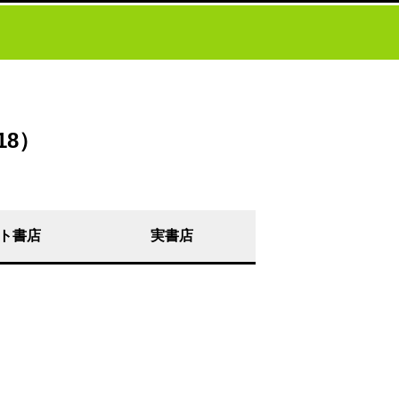
8）
ト書店
実書店