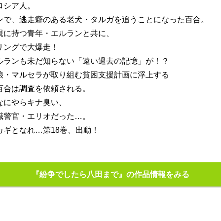
ロシア人。
ンで、逃走癖のある老犬・タルガを追うことになった百合。
親に持つ青年・エルランと共に、
リングで大爆走！
ルランも未だ知らない「遠い過去の記憶」が！？
娘・マルセラが取り組む貧困支援計画に浮上する
百合は調査を依頼される。
なにやらキナ臭い、
職警官・エリオだった…。
カギとなれ…第18巻、出動！
『紛争でしたら八田まで』の作品情報をみる