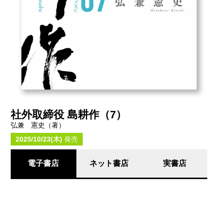
社外取締役 島耕作（7）
弘兼 憲史（著）
2025/10/23(木)
発売
電子書店
ネット書店
実書店