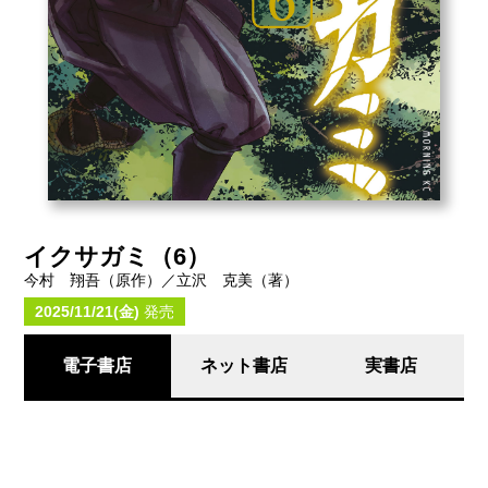
イクサガミ（6）
今村 翔吾（原作）／立沢 克美（著）
2025/11/21(金)
発売
電子書店
ネット書店
実書店