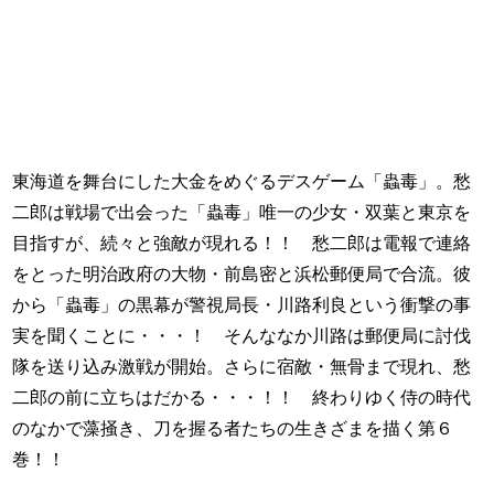
東海道を舞台にした大金をめぐるデスゲーム「蟲毒」。愁
二郎は戦場で出会った「蟲毒」唯一の少女・双葉と東京を
目指すが、続々と強敵が現れる！！ 愁二郎は電報で連絡
をとった明治政府の大物・前島密と浜松郵便局で合流。彼
から「蟲毒」の黒幕が警視局長・川路利良という衝撃の事
実を聞くことに・・・！ そんななか川路は郵便局に討伐
隊を送り込み激戦が開始。さらに宿敵・無骨まで現れ、愁
二郎の前に立ちはだかる・・・！！ 終わりゆく侍の時代
のなかで藻掻き、刀を握る者たちの生きざまを描く第６
巻！！