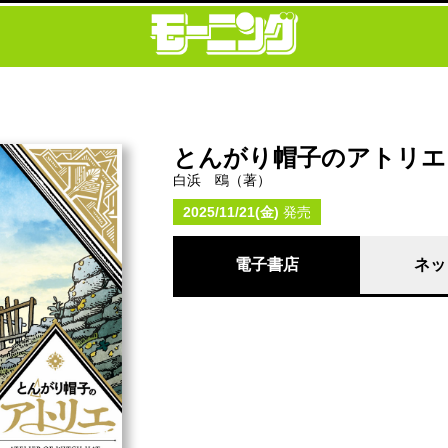
とんがり帽子のアトリエ
白浜 鴎（著）
2025/11/21(金)
発売
電子書店
ネッ