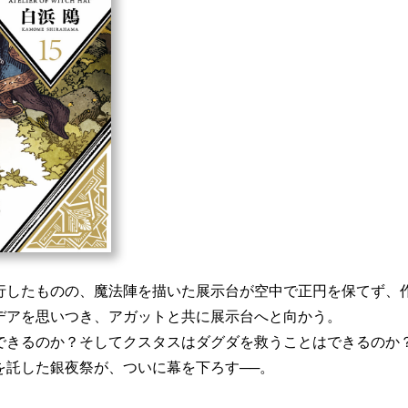
行したものの、魔法陣を描いた展示台が空中で正円を保てず、
デアを思いつき、アガットと共に展示台へと向かう。
できるのか？そしてクスタスはダグダを救うことはできるのか
を託した銀夜祭が、ついに幕を下ろす──。