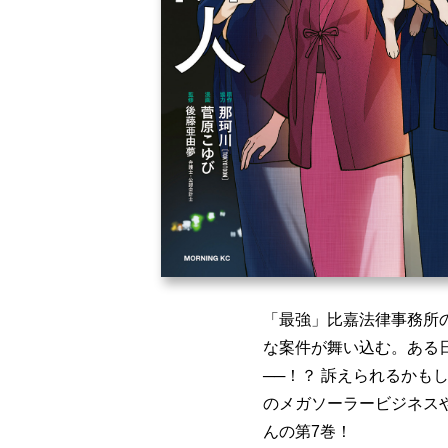
「最強」比嘉法律事務所
な案件が舞い込む。ある
──！？ 訴えられるか
のメガソーラービジネス
んの第7巻！