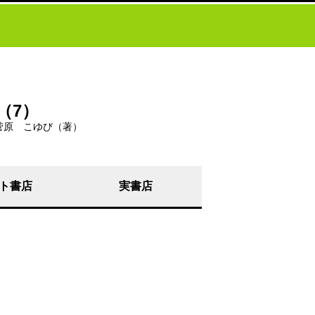
（7）
菅原 こゆび（著）
ト書店
実書店