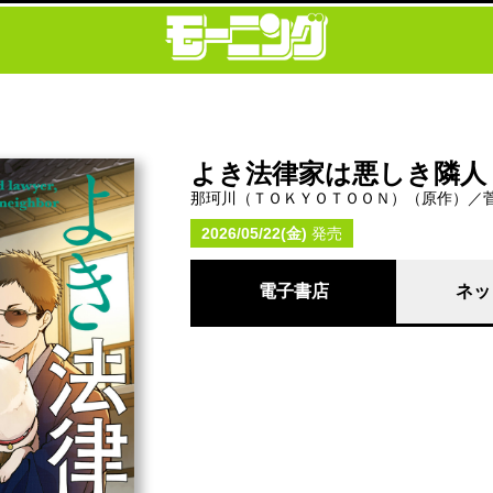
よき法律家は悪しき隣人
那珂川（ＴＯＫＹＯＴＯＯＮ）（原作）／
2026/05/22(金)
発売
電子書店
ネッ