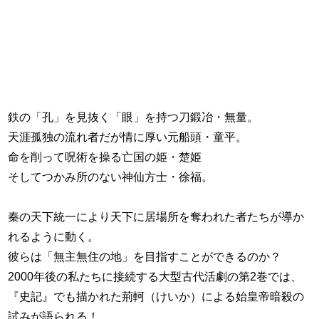
鉄の「孔」を見抜く「眼」を持つ刀鍛冶・無量。
天涯孤独の流れ者だが情に厚い元船頭・童平。
命を削って呪術を操る亡国の姫・楚姫
そしてつかみ所のない神仙方士・徐福。
秦の天下統一により天下に居場所を奪われた者たちが導か
れるように動く。
彼らは「無主無住の地」を目指すことができるのか？
2000年後の私たちに接続する大型古代活劇の第2巻では、
『史記』でも描かれた荊軻（けいか）による始皇帝暗殺の
試みが語られる！