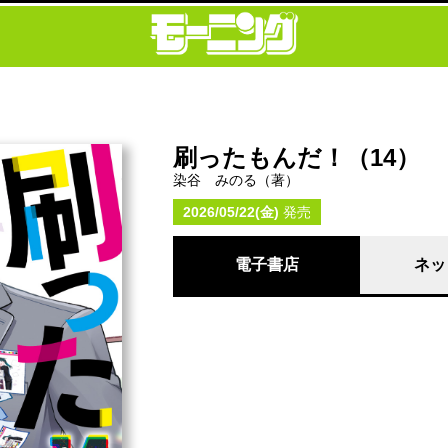
刷ったもんだ！（14）
染谷 みのる（著）
2026/05/22(金)
発売
電子書店
ネッ