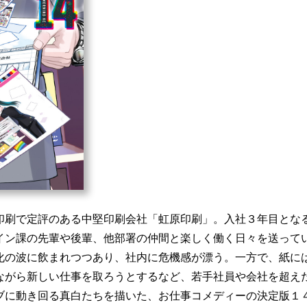
印刷で定評のある中堅印刷会社「虹原印刷」。入社３年目とな
イン課の先輩や後輩、他部署の仲間と楽しく働く日々を送って
化の波に飲まれつつあり、社内に危機感が漂う。一方で、紙に
ながら新しい仕事を取ろうとするなど、若手社員や会社を超え
ブに動き回る真白たちを描いた、お仕事コメディーの決定版１