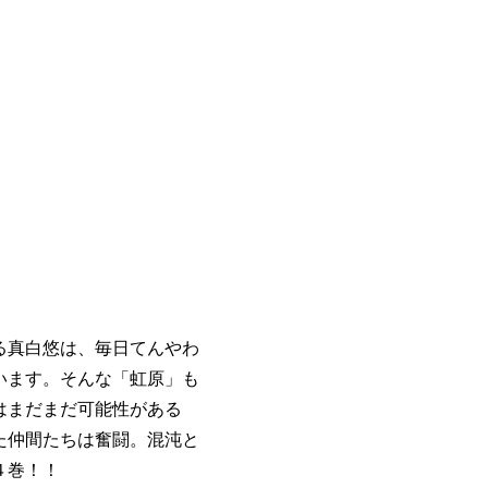
る真白悠は、毎日てんやわ
います。そんな「虹原」も
はまだまだ可能性がある
た仲間たちは奮闘。混沌と
４巻！！