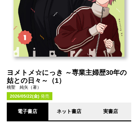
ヨメトメ☆にっき ～専業主婦歴30年の
姑との日々～（1）
桃聖 純矢（著）
2026/05/22(金)
発売
電子書店
ネット書店
実書店