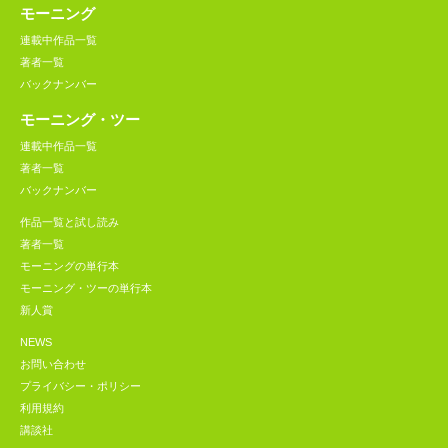
モーニング
連載中作品一覧
著者一覧
バックナンバー
モーニング・ツー
連載中作品一覧
著者一覧
バックナンバー
作品一覧と試し読み
著者一覧
モーニングの単行本
モーニング・ツーの単行本
新人賞
NEWS
お問い合わせ
プライバシー・ポリシー
利用規約
講談社