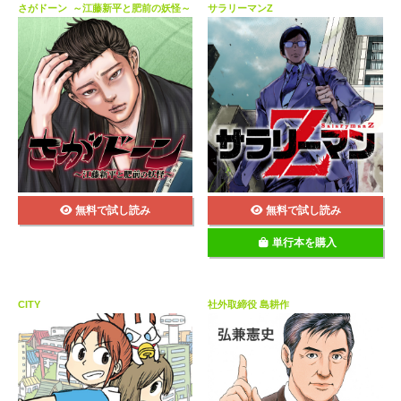
さがドーン ～江藤新平と肥前の妖怪～
サラリーマンZ
無料で試し読み
無料で試し読み
単行本を購入
CITY
社外取締役 島耕作