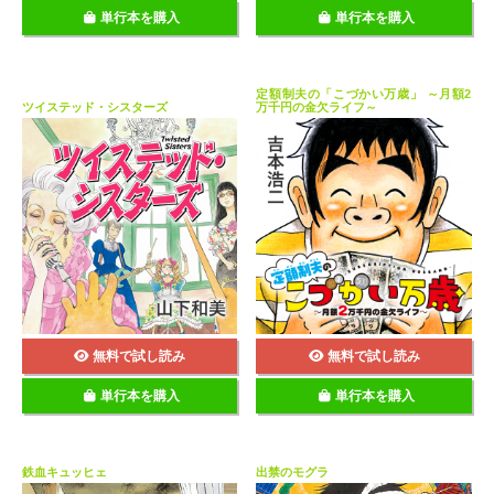
単行本を購入
単行本を購入
定額制夫の「こづかい万歳」 ～月額2
ツイステッド・シスターズ
万千円の金欠ライフ～
無料で試し読み
無料で試し読み
単行本を購入
単行本を購入
鉄血キュッヒェ
出禁のモグラ