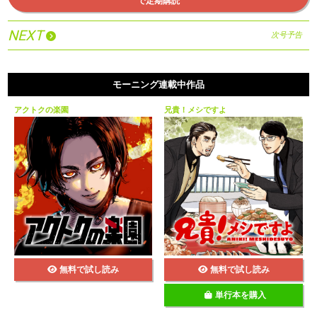
で定期購読
NEXT
次号予告
モーニング連載中作品
アクトクの楽園
兄貴！メシですよ
無料で試し読み
無料で試し読み
単行本を購入