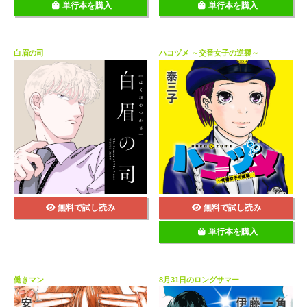
単行本を購入
単行本を購入
白眉の司
ハコヅメ ～交番女子の逆襲～
無料で試し読み
無料で試し読み
単行本を購入
働きマン
8月31日のロングサマー