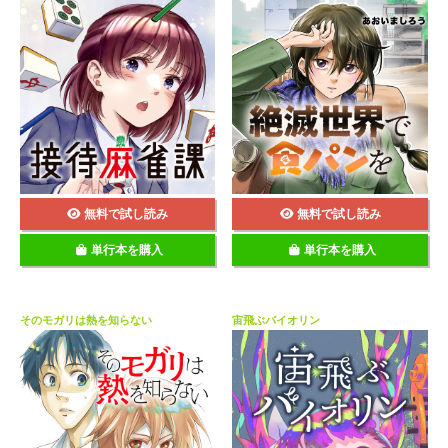
無料で試し読み
無料で試し読み
単行本を購入
単行本を購入
そのモガリは熱を知らない
宙飛ぶバイオリン