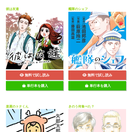
彼は友達
艦隊のシェフ
無料で試し読み
無料で試し読み
単行本を購入
単行本を購入
楽屋のトナくん
きのう何食べた？