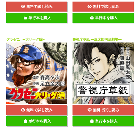
無料で試し読み
無料で試し読み
単行本を購入
単行本を購入
グラゼニ ～大リーグ編～
警視庁草紙 ―風太郎明治劇場―
無料で試し読み
無料で試し読み
単行本を購入
単行本を購入