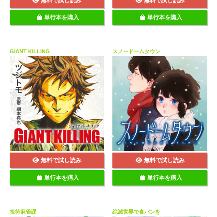
無料で試し読み
無料で試し読み
単行本を購入
単行本を購入
GIANT KILLING
スノードームタウン
無料で試し読み
無料で試し読み
単行本を購入
単行本を購入
接待麻雀課
絶滅世界で食パンを