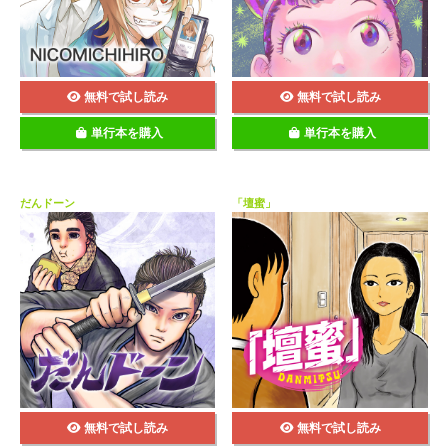
無料で試し読み
無料で試し読み
単行本を購入
単行本を購入
だんドーン
「壇蜜」
無料で試し読み
無料で試し読み