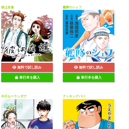
彼は友達
艦隊のシェフ
無料で試し読み
無料で試し読み
単行本を購入
単行本を購入
今日もベランダで
クッキングパパ