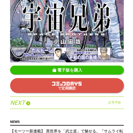
電子版を購入
で定期購読
NEXT
次号予告
NEWS
【モーツー新連載】 異世界を「武士道」で魅せる。『サムライ転