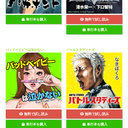
単行本を購入
無料で試し読み
単行本を購入
バッドベイビーは泣かない
バトルスタディーズ
無料で試し読み
無料で試し読み
単行本を購入
単行本を購入