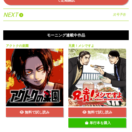
で定期購読
NEXT
次号予告
モーニング連載中作品
アクトクの楽園
兄貴！メシですよ
無料で試し読み
無料で試し読み
単行本を購入