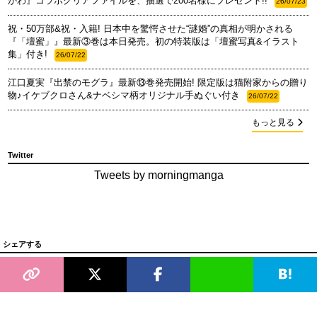
かわ』コラボクリアファイルを、抽選で200名様にプレゼント!!
26/07/23
祝・50万部&祝・入籍! 日本中を驚愕させた“謎婚”の真相が明かされる
『「壇蜜」』最新③巻は本日発売。初の特装版は「壇蜜写真&イラスト
集」付き!
26/07/22
江口夏実『出禁のモグラ』最新⑬巻発売開始! 限定版は猫附家からの贈り
物♪イケブクロさん&ナベシマ柄オリジナル手ぬぐい付き
26/07/22
もっと見る
Twitter
Tweets by morningmanga
シェアする