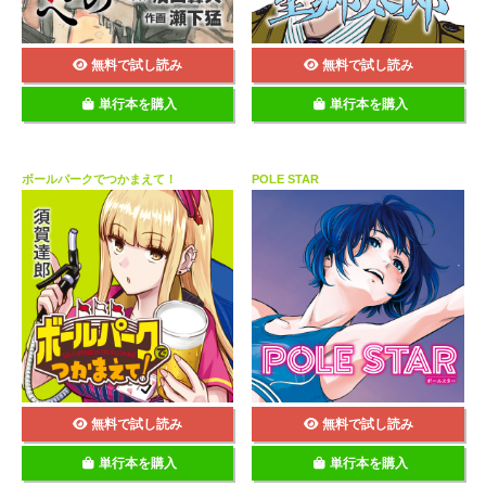
無料で試し読み
無料で試し読み
単行本を購入
単行本を購入
ボールパークでつかまえて！
POLE STAR
無料で試し読み
無料で試し読み
単行本を購入
単行本を購入