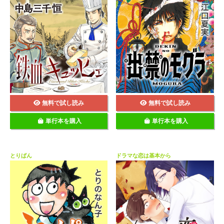
無料で試し読み
無料で試し読み
単行本を購入
単行本を購入
とりぱん
ドラマな恋は基本から