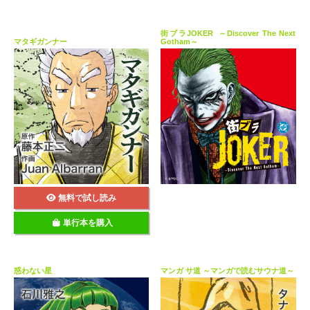
街ブラJOKER ～Discover The Next
マタギガンナー
Gotham～
無料で試し読み
単行本を購入
惑わない星
マンガ サ道 ～マンガで読むサウナ道～