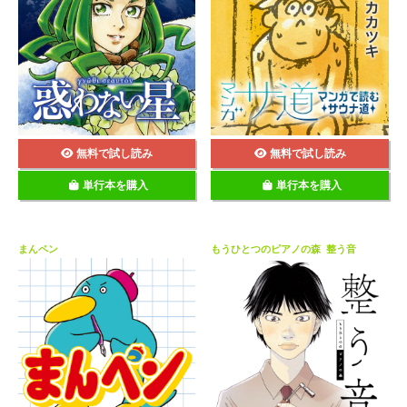
無料で試し読み
無料で試し読み
単行本を購入
単行本を購入
まんペン
もうひとつのピアノの森 整う音