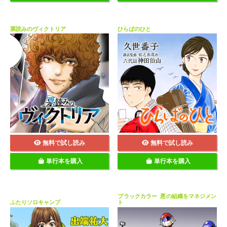
票読みのヴィクトリア
ひらばのひと
無料で試し読み
無料で試し読み
単行本を購入
単行本を購入
ブラックカラー 悪の組織をマネジメン
ふたりソロキャンプ
ト