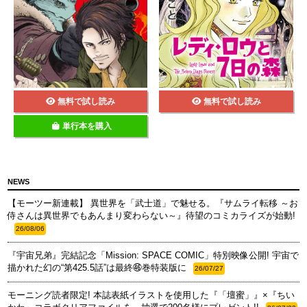
無料で試し読み
無料で試し読み
単行本を購入
NEWS
【モーツー新連載】 異世界を「武士道」で魅せる。『サムライ転移 ～お
侍さんは異世界でもあんまり変わらない～』待望のコミカライズが始動!
26/08/06
『宇宙兄弟』完結記念「Mission: SPACE COMIC」特別映像公開! 宇宙で
描かれた幻の“第425.5話”は最終㊻巻特装版に
26/07/27
モーニング読者限定! 本誌表紙イラストを使用した『「壇蜜」』×『ちい