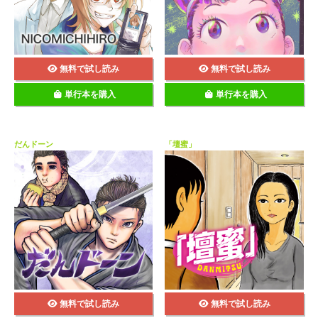
無料で試し読み
無料で試し読み
単行本を購入
単行本を購入
だんドーン
「壇蜜」
無料で試し読み
無料で試し読み