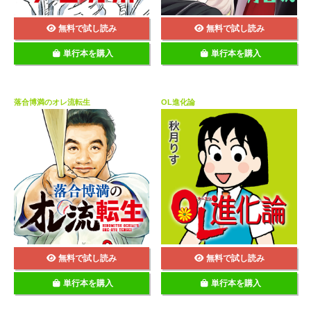
無料で試し読み
無料で試し読み
単行本を購入
単行本を購入
落合博満のオレ流転生
OL進化論
無料で試し読み
無料で試し読み
単行本を購入
単行本を購入