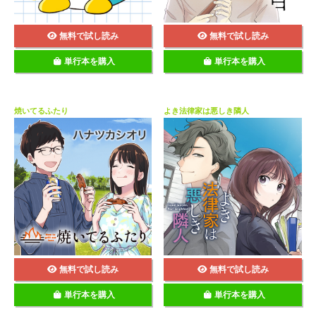
無料で試し読み
無料で試し読み
単行本を購入
単行本を購入
焼いてるふたり
よき法律家は悪しき隣人
無料で試し読み
無料で試し読み
単行本を購入
単行本を購入