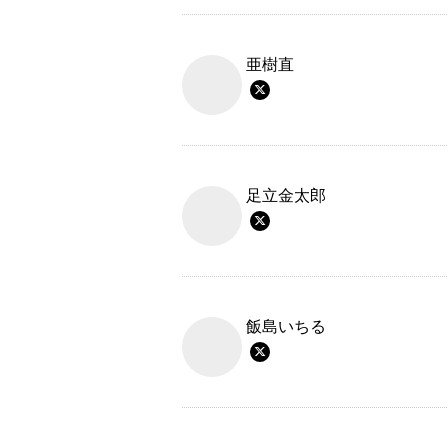
亜樹直
足立金太郎
飯島いちる