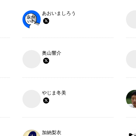
あおいましろう
奥山響介
やじま冬美
加納梨衣