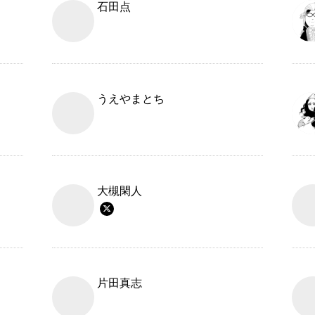
石田点
うえやまとち
大槻閑人
片田真志