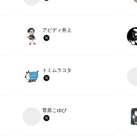
アビディ井上
トミムラコタ
菅原こゆび