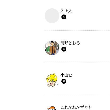
久正人
清野とおる
小山健
これかわかずとも