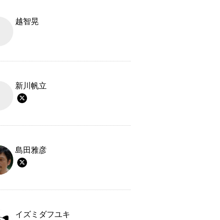
越智晃
新川帆立
島田雅彦
イズミダフユキ