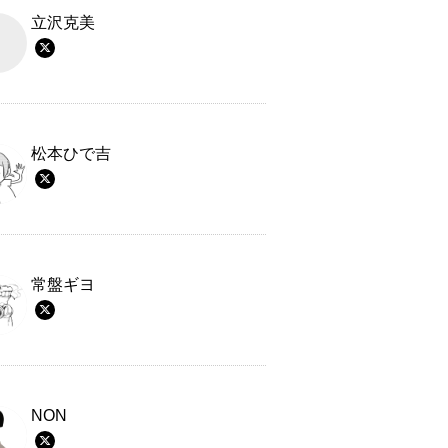
立沢克美
松本ひで吉
常盤ギヨ
NON