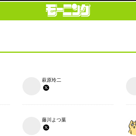
萩原玲二
藤川よつ葉