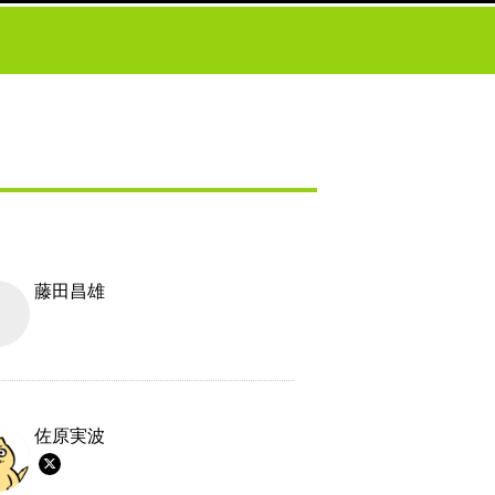
藤田昌雄
佐原実波