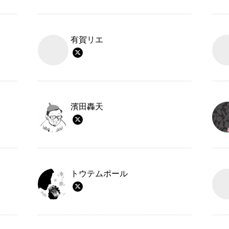
有賀リエ
濱田轟天
トウテムポール