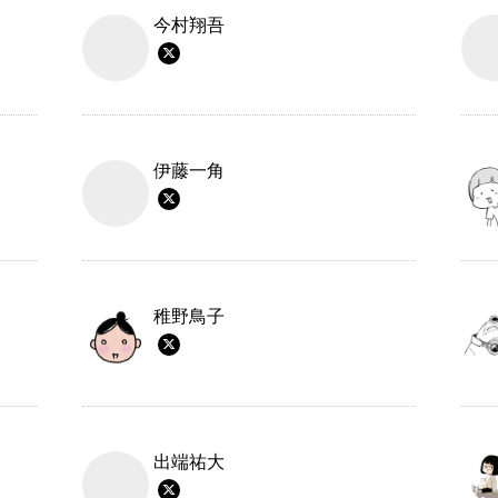
今村翔吾
伊藤一角
稚野鳥子
出端祐大