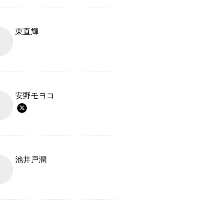
東直輝
安野モヨコ
池井戸潤