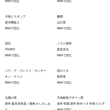
Webで読む
Webで読む
大砲とスタンプ
趣都
速水螺旋人
山口晃
Webで読む
Webで読む
別式
ノラと雑草
TAGRO
真造圭伍
Webで読む
Webで読む
ハヴ・ア・グレイト・サンデー
恋のツキ
オノ・ナツメ
新田章
Webで読む
Webで読む
太陽の塔
天地創造デザイン部
原作 森見登美彦／漫画 かしのこお
原作 蛇蔵 原作 鈴木ツタ 作画 たら子
り
Webで読む