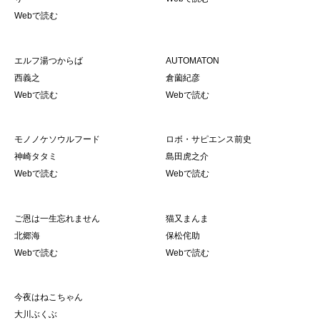
Webで読む
エルフ湯つからば
AUTOMATON
西義之
倉薗紀彦
Webで読む
Webで読む
モノノケソウルフード
ロボ・サピエンス前史
神崎タタミ
島田虎之介
Webで読む
Webで読む
ご恩は一生忘れません
猫又まんま
北郷海
保松侘助
Webで読む
Webで読む
今夜はねこちゃん
大川ぶくぶ