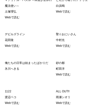
マテリアル・パズル ～神無き世界の
とんがり帽子のアトリエ
魔法使い～
白浜鴎
土塚理弘
Webで読む
Webで読む
デビルズライン
聖☆おにいさん
花田陵
中村光
Webで読む
Webで読む
俺たちの日常は始まったばかりだ
砂の都
氷川へきる
町田洋
Webで読む
1122
ALL OUT!!
渡辺ペコ
雨瀬シオリ
Webで読む
Webで読む