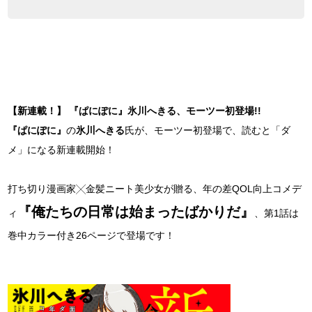
【新連載！】 『ぱにぽに』氷川へきる、モーツー初登場!!
『ぱにぽに』
の
氷川へきる
氏が、モーツー初登場で、読むと「ダ
メ」になる新連載開始！
打ち切り漫画家╳金髪ニート美少女が贈る、年の差QOL向上コメデ
『俺たちの日常は始まったばかりだ』
ィ
、第1話は
巻中カラー付き26ページで登場です！