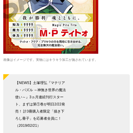
画像はイメージです。実物にはキラキラ加工が施されています。
【NEWS】土塚理弘『マテリア
ル・パズル ～神無き世界の魔法
使い～』3ヵ月連続刊行スター
ト、まずは第①巻が明日2/22発
売！ 計3冊購入者限定「描き下
ろし冊子」を応募者全員に！
（2019/02/21）