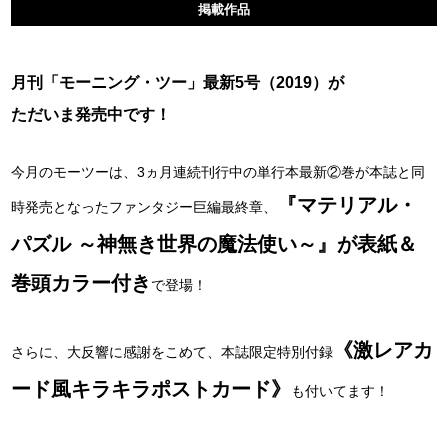
掲載作品
月刊「モーニング・ツー」最新5号（2019）が
ただいま発売中です！
今月のモーツーは、3ヵ月連続刊行中の単行本最新②巻が本誌と同
『マテリアル・
時発売となったファンタジー巨編最終章、
パズル ～神無き世界の魔法使い～』が表紙＆
巻頭カラー付き
で登場！
《激レアカ
さらに、大反響に感謝をこめて、本誌限定特別付録
ード風キラキラポストカード》
も付いてます！