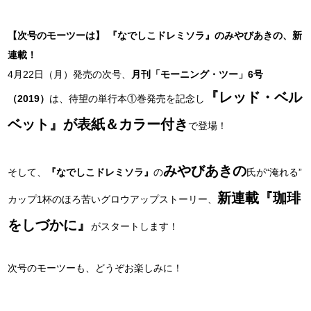
【次号のモーツーは】 『なでしこドレミソラ』のみやびあきの、新
連載！
4月22日（月）発売の次号、
月刊「モーニング・ツー」6号
『レッド・ベル
（2019）
は、待望の単行本①巻発売を記念し
ベット』が表紙＆カラー付き
で登場！
みやびあきの
そして、
『なでしこドレミソラ』
の
氏が“淹れる”
新連載『珈琲
カップ1杯のほろ苦いグロウアップストーリー、
をしづかに』
がスタートします！
次号のモーツーも、どうぞお楽しみに！