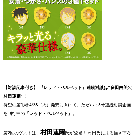
【対談記事付き】 『レッド・ベルベット』連続対談は“多田由美╳
村田蓮爾”！
待望の第①巻4/23（火）発売に向けて、ただいま3号連続対談企画
を刊行中の
『レッド・ベルベット』
。
村田蓮爾
第2回のゲストは、
氏が登場！ 村田氏による描き下ろ