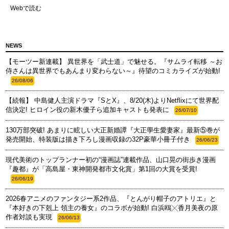
Webで読む
NEWS
【モーツー新連載】 異世界を「武士道」で魅せる。『サムライ転移 ～お
侍さんは異世界でもあんまり変わらない～』待望のコミカライズが始動!
26/08/06
【続報】 中島健人主演ドラマ『SとX』、8/20(木)よりNetflixにて世界配
信決定! ヒロイン役の新木優子ら追加キャストも発表に
26/07/10
130万部突破! あまりに眩しい大正新婚譚『大正學生愛妻家』最新⑤巻が
発売開始、特装版は描き下ろし漫画収録の32P豪華小冊子付き
26/06/23
現代美術のトップランナー初の“漫画誌”連載作品、山口晃の街歩き漫画
『趣都』が「高島屋・東神開発都市文化賞」第1回の大賞を受賞!
26/06/19
2026春アニメのファンタジー系2作品、『とんがり帽子のアトリエ』と
『本好きの下剋上 領主の養女』のコラボが始動! 白浜鴎╳香月美夜の原
作者対談も実現
26/06/13