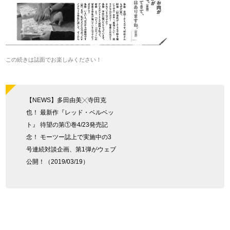
この続きは誌面でお楽しみください！
【NEWS】多田由美╳寺田克
也！ 最新作『レッド・ベルベッ
ト』 待望の第①巻4/23発売記
念！ モーツー誌上で実施中の3
号連続対談企画、第1弾がウェブ
公開！（2019/03/19）