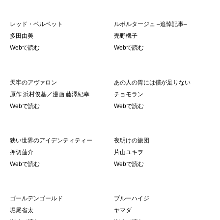
レッド・ベルベット
ルポルタージュ –追悼記事–
多田由美
売野機子
Webで読む
Webで読む
天牢のアヴァロン
あの人の胃には僕が足りない
原作 浜村俊基／漫画 藤澤紀幸
チョモラン
Webで読む
Webで読む
狭い世界のアイデンティティー
夜明けの旅団
押切蓮介
片山ユキヲ
Webで読む
Webで読む
ゴールデンゴールド
ブルーハイジ
堀尾省太
ヤマダ