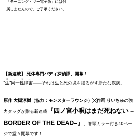
「モーニング・ツー電子版」には付
属しませんので、ご了承ください。
【新連載】 死体専門バディ探偵譚、開幕！
ボーダー
“生”同一性障害
——それは生と死の境を揺るがす新たな疾病。
原作 大槻涼樹（協力：モンスターラウンジ）╳作画 りいちゅ
の強
『四ノ宮小唄はまだ死ねない –
力タッグが贈る新連載
BORDER OF THE DEAD–』
、巻頭カラー付き40ペー
ジで堂々開幕です！