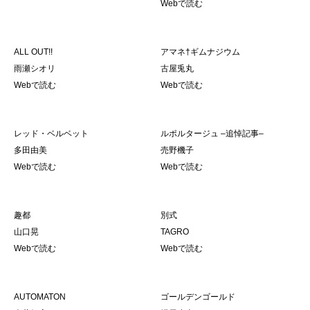
Webで読む
ALL OUT!!
アマネ†ギムナジウム
雨瀬シオリ
古屋兎丸
Webで読む
Webで読む
レッド・ベルベット
ルポルタージュ –追悼記事–
多田由美
売野機子
Webで読む
Webで読む
趣都
別式
山口晃
TAGRO
Webで読む
Webで読む
AUTOMATON
ゴールデンゴールド