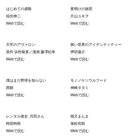
はじめての虐殺
夜明けの旅団
稲光伸二
片山ユキヲ
Webで読む
Webで読む
天牢のアヴァロン
狭い世界のアイデンティティー
原作 浜村俊基／漫画 藤澤紀幸
押切蓮介
Webで読む
Webで読む
僕はまだ野球を知らない
モノノケソウルフード
西餅
神崎タタミ
Webで読む
Webで読む
レンタル彼女 月田さん
猫又まんま
時田時雨
保松侘助
Webで読む
Webで読む