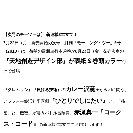
【次号のモーツーは】 新連載2本立て！
7月22日（月）発売開始の次号、
月刊「モーニング・ツー」9号
（2019）
は、待望の最新単行本④巻が8月23日（金）発売決定の
『天地創造デザイン部』が表紙＆巻頭カラー
付
きで登場！
カレー沢薫
『クレムリン』
『負ける技術』
の
氏が令和に問う、
『ひとりでしにたい』
アラフォー終活神聖喜劇
と、「秘
赤瀬真一『コーク
密」と「機密」が襲うバトル冒険譚、
ス・コード』
の新連載2本立てでお届けします！