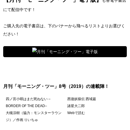
も各電子書店
にて配信中です！
ご購入先の電子書店は、下のバナーから飛べるリストよりお選びく
ださい！
月刊「モーニング・ツー」8号（2019）の連載陣！
四ノ宮小唄はまだ死ねない –
西遊妖猿伝 西域篇
BORDER OF THE DEAD–
諸星大二郎
大槻涼樹（協力：モンスターラウン
Webで読む
ジ）／作画 りいちゅ