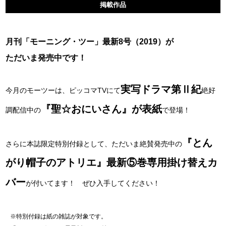
掲載作品
月刊「モーニング・ツー」最新8号（2019）が
ただいま発売中です！
実写ドラマ第Ⅱ紀
今月のモーツーは、ピッコマTVにて
絶好
『聖☆おにいさん』が表紙
調配信中の
で登場！
『とん
さらに本誌限定特別付録として、ただいま絶賛発売中の
がり帽子のアトリエ』最新⑤巻専用掛け替えカ
バー
が付いてます！ ぜひ入手してください！
※特別付録は紙の雑誌が対象です。