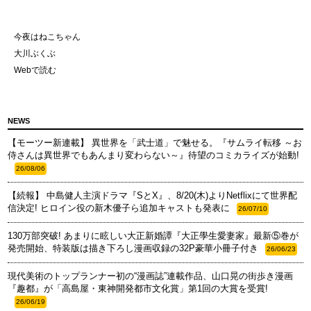
今夜はねこちゃん
大川ぶくぶ
Webで読む
NEWS
【モーツー新連載】 異世界を「武士道」で魅せる。『サムライ転移 ～お
侍さんは異世界でもあんまり変わらない～』待望のコミカライズが始動!
26/08/06
【続報】 中島健人主演ドラマ『SとX』、8/20(木)よりNetflixにて世界配
信決定! ヒロイン役の新木優子ら追加キャストも発表に
26/07/10
130万部突破! あまりに眩しい大正新婚譚『大正學生愛妻家』最新⑤巻が
発売開始、特装版は描き下ろし漫画収録の32P豪華小冊子付き
26/06/23
現代美術のトップランナー初の“漫画誌”連載作品、山口晃の街歩き漫画
『趣都』が「高島屋・東神開発都市文化賞」第1回の大賞を受賞!
26/06/19