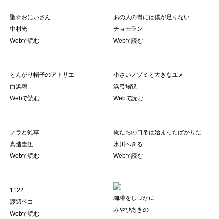
聖☆おにいさん
あの人の胃には僕が足りない
中村光
チョモラン
Webで読む
Webで読む
とんがり帽子のアトリエ
小さいノゾミと大きなユメ
白浜鴎
浜弓場双
Webで読む
Webで読む
ノラと雑草
俺たちの日常は始まったばかりだ
真造圭伍
氷川へきる
Webで読む
Webで読む
1122
珈琲をしづかに
渡辺ペコ
みやびあきの
Webで読む