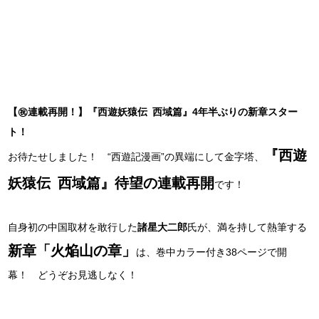
【㊗連載再開！】『西遊妖猿伝 西域篇』4年半ぶりの新章スター
ト！
『西遊
お待たせしました！ “西遊記漫画”の異端にして金字塔、
妖猿伝 西域篇』待望の連載再開
です！
自身初の中国取材を敢行した
諸星大二郎
氏が、満を持して熱筆する
新章「火焔山の章」
は、巻中カラー付き38ページで開
幕！ どうぞお見逃しなく！