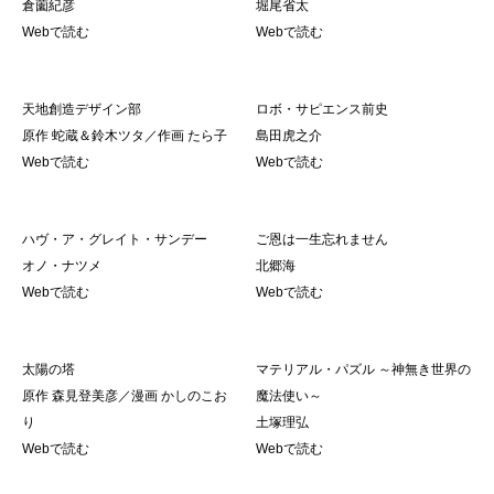
倉薗紀彦
堀尾省太
Webで読む
Webで読む
天地創造デザイン部
ロボ・サピエンス前史
原作 蛇蔵＆鈴木ツタ／作画 たら子
島田虎之介
Webで読む
Webで読む
ハヴ・ア・グレイト・サンデー
ご恩は一生忘れません
オノ・ナツメ
北郷海
Webで読む
Webで読む
太陽の塔
マテリアル・パズル ～神無き世界の
原作 森見登美彦／漫画 かしのこお
魔法使い～
り
土塚理弘
Webで読む
Webで読む