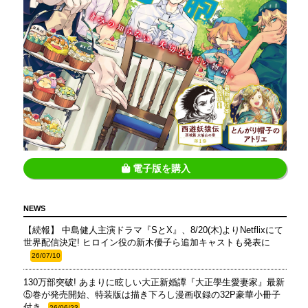
電子版を購入
NEWS
【続報】 中島健人主演ドラマ『SとX』、8/20(木)よりNetflixにて
世界配信決定! ヒロイン役の新木優子ら追加キャストも発表に
26/07/10
130万部突破! あまりに眩しい大正新婚譚『大正學生愛妻家』最新
⑤巻が発売開始、特装版は描き下ろし漫画収録の32P豪華小冊子
付き
26/06/23