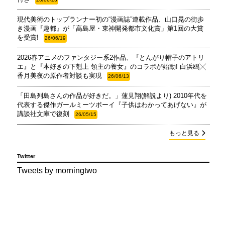
現代美術のトップランナー初の“漫画誌”連載作品、山口晃の街歩
き漫画『趣都』が「高島屋・東神開発都市文化賞」第1回の大賞
を受賞!
26/06/19
2026春アニメのファンタジー系2作品、『とんがり帽子のアトリ
エ』と『本好きの下剋上 領主の養女』のコラボが始動! 白浜鴎╳
香月美夜の原作者対談も実現
26/06/13
「田島列島さんの作品が好きだ。」蓮見翔(解説より) 2010年代を
代表する傑作ガールミーツボーイ『子供はわかってあげない』が
講談社文庫で復刻
26/05/15
もっと見る
Twitter
Tweets by morningtwo