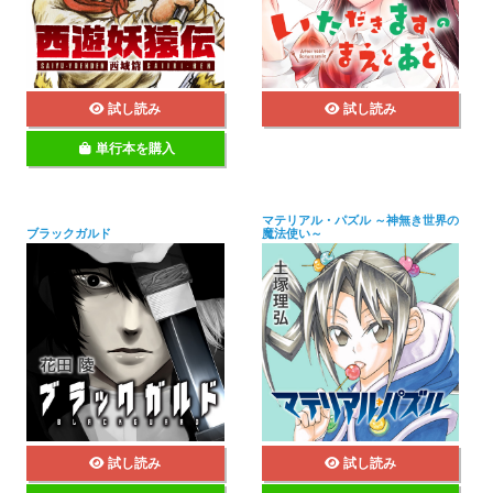
試し読み
試し読み
単行本を購入
マテリアル・パズル ～神無き世界の
ブラックガルド
魔法使い～
試し読み
試し読み