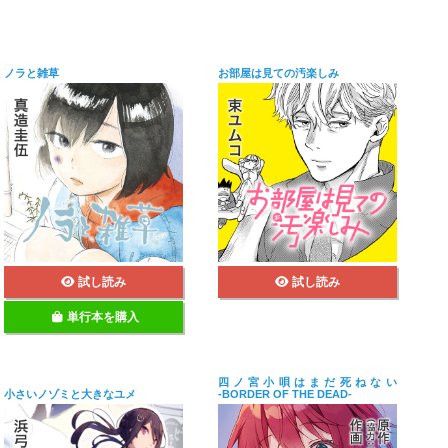
ノラと雑草
お部屋は見ての汚楽しみ
試し読み
試し読み
単行本を購入
四ノ宮小唄はまだ死ねない
小さいノゾミと大きなユメ
‐BORDER OF THE DEAD‐