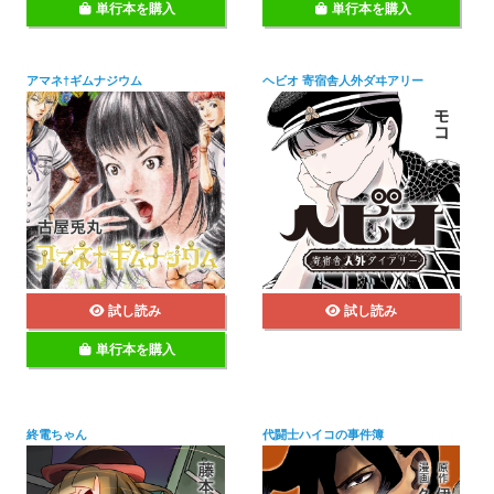
単行本を購入
単行本を購入
アマネ†ギムナジウム
ヘビオ 寄宿舎人外ダヰアリー
試し読み
試し読み
単行本を購入
終電ちゃん
代闘士ハイコの事件簿