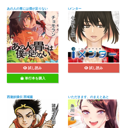
あの人の胃には僕が足りない
iメンター
試し読み
試し読み
単行本を購入
西遊妖猿伝 西域篇
いただきます、のまえとあと