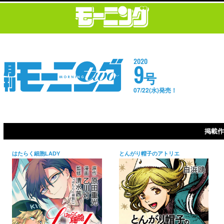
2020
9
号
07/22(水)発売！
掲載作
はたらく細胞LADY
とんがり帽子のアトリエ