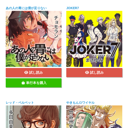
あの人の胃には僕が足りない
JOKER7
試し読み
試し読み
単行本を購入
レッド・ベルベット
やきもんロワイヤル