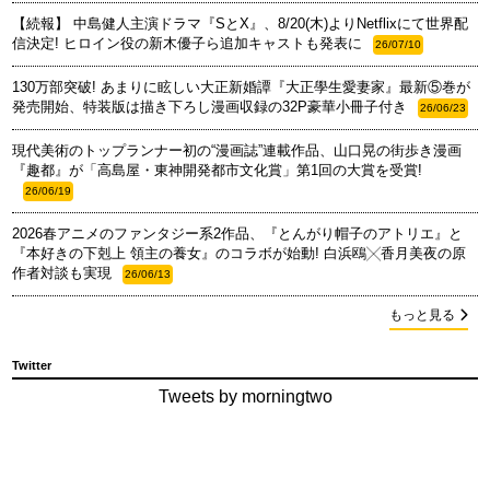
【続報】 中島健人主演ドラマ『SとX』、8/20(木)よりNetflixにて世界配
信決定! ヒロイン役の新木優子ら追加キャストも発表に
26/07/10
130万部突破! あまりに眩しい大正新婚譚『大正學生愛妻家』最新⑤巻が
発売開始、特装版は描き下ろし漫画収録の32P豪華小冊子付き
26/06/23
現代美術のトップランナー初の“漫画誌”連載作品、山口晃の街歩き漫画
『趣都』が「高島屋・東神開発都市文化賞」第1回の大賞を受賞!
26/06/19
2026春アニメのファンタジー系2作品、『とんがり帽子のアトリエ』と
『本好きの下剋上 領主の養女』のコラボが始動! 白浜鴎╳香月美夜の原
作者対談も実現
26/06/13
もっと見る
Twitter
Tweets by morningtwo