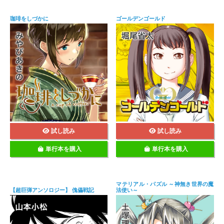
珈琲をしづかに
ゴールデンゴールド
試し読み
試し読み
単行本を購入
単行本を購入
マテリアル・パズル ～神無き世界の魔
【超巨弾アンソロジー】 傀儡戦記
法使い～