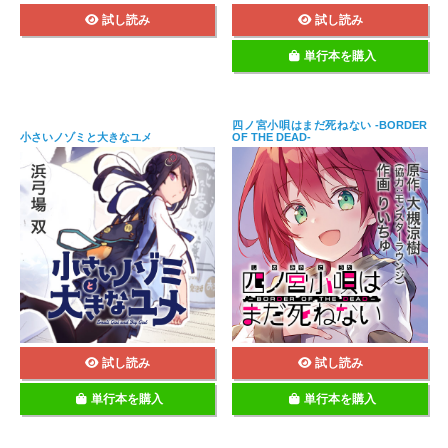
試し読み
試し読み
単行本を購入
四ノ宮小唄はまだ死ねない ‐BORDER
小さいノゾミと大きなユメ
OF THE DEAD‐
試し読み
試し読み
単行本を購入
単行本を購入