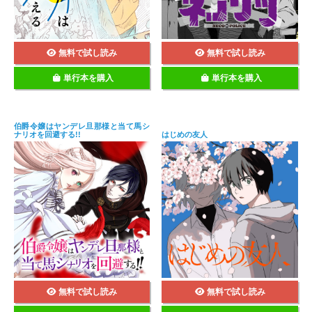
無料で試し読み
無料で試し読み
単行本を購入
単行本を購入
伯爵令嬢はヤンデレ旦那様と当て馬シ
ナリオを回避する!!
はじめの友人
無料で試し読み
無料で試し読み