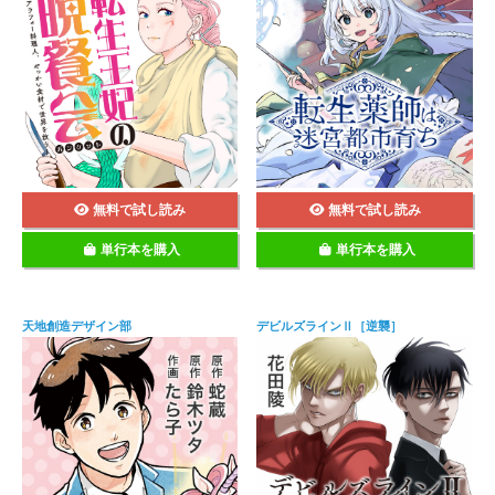
無料で試し読み
無料で試し読み
単行本を購入
単行本を購入
天地創造デザイン部
デビルズラインⅡ［逆襲］