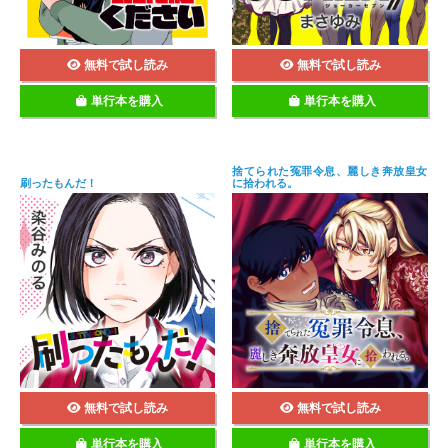
無料で試し読み
無料で試し読み
単行本を購入
単行本を購入
捨てられた冤罪令息、麗しき奔放皇女
刷ったもんだ！
に拾われる。
無料で試し読み
無料で試し読み
単行本を購入
単行本を購入