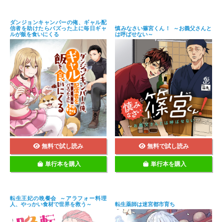
ダンジョンキャンパーの俺、ギャル配
信者を助けたらバズった上に毎日ギャ
慎みなさい篠宮くん！ ～お義父さんと
ルが飯を食いにくる
は呼ばせない～
無料で試し読み
無料で試し読み
単行本を購入
単行本を購入
転生王妃の晩餐会 ～アラフォー料理
人、やっかい食材で世界を救う～
転生薬師は迷宮都市育ち