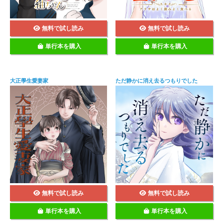
無料で試し読み
無料で試し読み
単行本を購入
単行本を購入
大正學生愛妻家
ただ静かに消え去るつもりでした
無料で試し読み
無料で試し読み
単行本を購入
単行本を購入