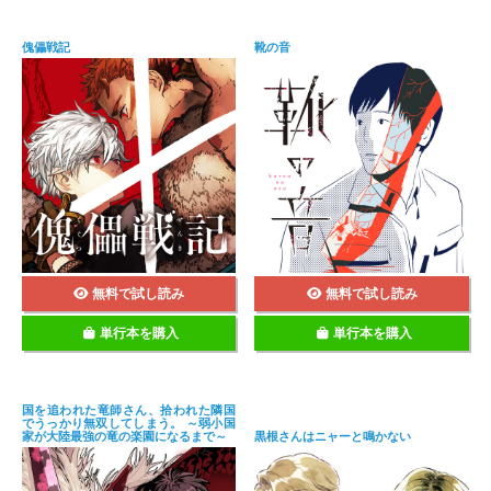
傀儡戦記
靴の音
無料で試し読み
無料で試し読み
単行本を購入
単行本を購入
国を追われた竜師さん、拾われた隣国
でうっかり無双してしまう。 ～弱小国
家が大陸最強の竜の楽園になるまで～
黒根さんはニャーと鳴かない