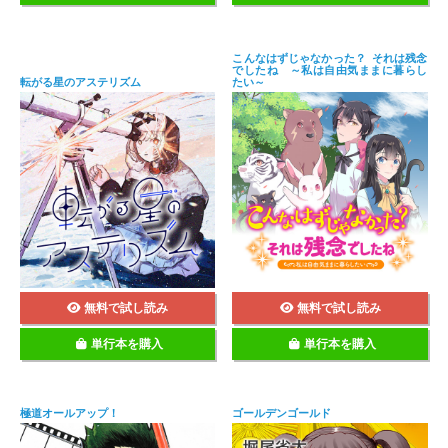
こんなはずじゃなかった？ それは残念
でしたね ～私は自由気ままに暮らし
転がる星のアステリズム
たい～
無料で試し読み
無料で試し読み
単行本を購入
単行本を購入
極道オールアップ！
ゴールデンゴールド