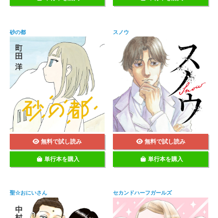
砂の都
スノウ
無料で試し読み
無料で試し読み
単行本を購入
単行本を購入
聖☆おにいさん
セカンドハーフガールズ