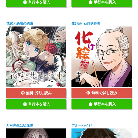
単行本を購入
単行本を購入
花嫁と悪魔の約束
化け絵 石燕妖怪噺
無料で試し読み
無料で試し読み
単行本を購入
単行本を購入
万府先生は吸血鬼
ブルーハイジ