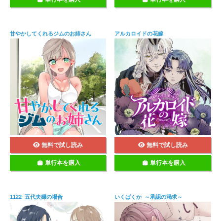
甘やかしてくれるジムのお姉さん
アルカロイドの花嫁
無料で試し読み
無料で試し読み
単行本を購入
単行本を購入
1122 五代夫婦の場合
いくばくか ～承認の渇求～