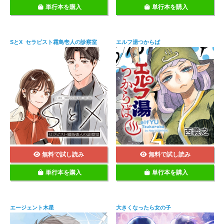
単行本を購入
単行本を購入
SとX セラピスト霜鳥壱人の診察室
エルフ湯つからば
無料で試し読み
無料で試し読み
単行本を購入
単行本を購入
エージェント木星
大きくなったら女の子