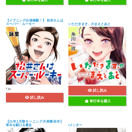
単行本を購入
単行本を購入
【イブニング出張掲載！】 松井さんは
スーパー・ルーキー
いただきます、のまえとあと
" />
試し読み
試し読み
単行本を購入
【21年1月期モーニング月例賞佳作】
草木を駆ける素足
iメンター