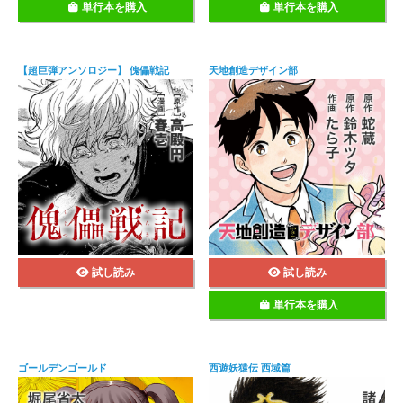
単行本を購入
単行本を購入
【超巨弾アンソロジー】 傀儡戦記
天地創造デザイン部
試し読み
試し読み
単行本を購入
ゴールデンゴールド
西遊妖猿伝 西域篇