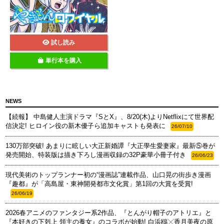
試し読み
単行本を購入
NEWS
【続報】 中島健人主演ドラマ『SとX』、8/20(木)よりNetflixにて世界配
信決定! ヒロイン役の新木優子ら追加キャストも発表に
26/07/10
130万部突破! あまりに眩しい大正新婚譚『大正學生愛妻家』最新⑤巻が
発売開始、特装版は描き下ろし漫画収録の32P豪華小冊子付き
26/06/23
現代美術のトップランナー初の“漫画誌”連載作品、山口晃の街歩き漫画
『趣都』が「高島屋・東神開発都市文化賞」第1回の大賞を受賞!
26/06/19
2026春アニメのファンタジー系2作品、『とんがり帽子のアトリエ』と
『本好きの下剋上 領主の養女』のコラボが始動! 白浜鴎╳香月美夜の原