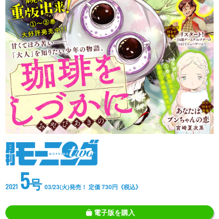
5
号
2021
03/23(火)発売！ 定価 730円《税込》
電子版を購入