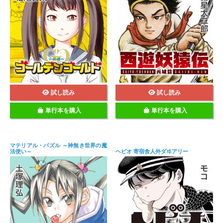
試し読み
試し読み
単行本を購入
単行本を購入
マテリアル・パズル ～神無き世界の魔
法使い～
ヘビオ 寄宿舎人外ダヰアリー