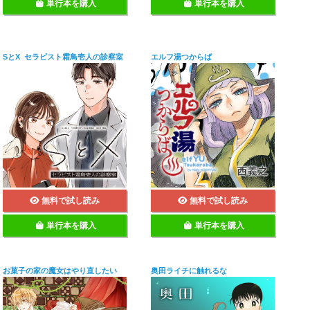
単行本を購入
単行本を購入
SとX セラピスト霜鳥壱人の診察室
エルフ湯つからば
無料で試し読み
無料で試し読み
単行本を購入
単行本を購入
お菓子の家の魔女はやり直したい
奥田ライチに触れるな