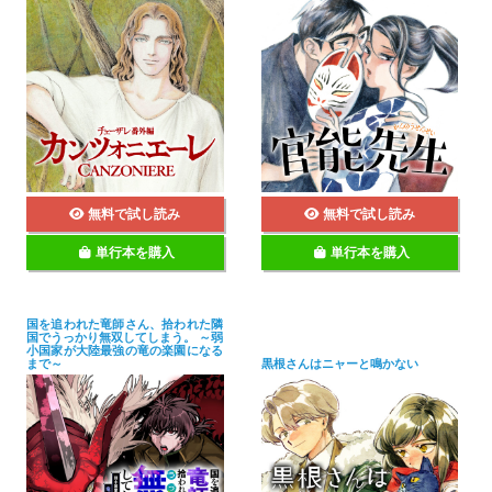
無料で試し読み
無料で試し読み
単行本を購入
単行本を購入
国を追われた竜師さん、拾われた隣
国でうっかり無双してしまう。 ～弱
小国家が大陸最強の竜の楽園になる
まで～
黒根さんはニャーと鳴かない