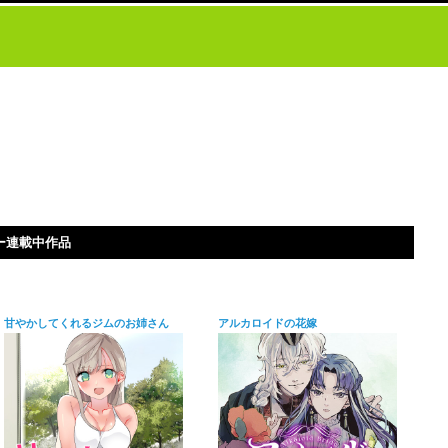
ー連載中作品
甘やかしてくれるジムのお姉さん
アルカロイドの花嫁