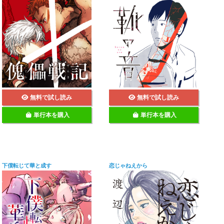
無料で試し読み
無料で試し読み
単行本を購入
単行本を購入
下僕転じて華と成す
恋じゃねえから