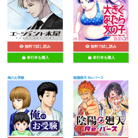
無料で試し読み
無料で試し読み
単行本を購入
単行本を購入
俺のお受験
陰陽廻天 Re:バース