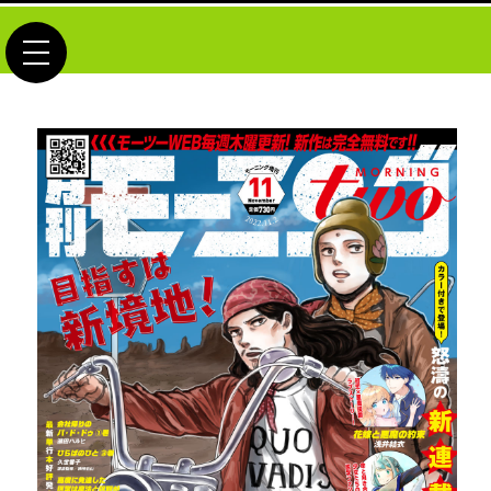
toggle navigation