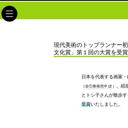
toggle navigation
現代美術のトップランナー初
文化賞」第１回の大賞を受
日本を代表する画家・
。絵
（
全①巻発売中
）
とトシ子さんが散歩する
受賞
いたしました。