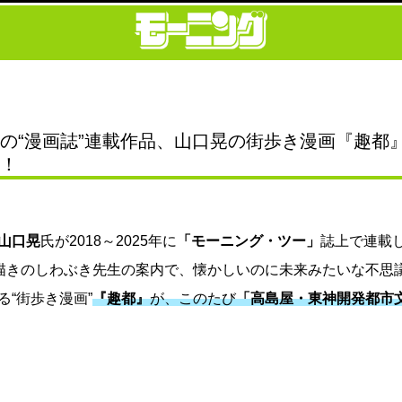
の“漫画誌”連載作品、山口晃の街歩き漫画『趣都
賞！
山口晃
氏が2018～2025年に
「モーニング・ツー」
誌上で連載
描きのしわぶき先生の案内で、懐かしいのに未来みたいな不思
“街歩き漫画”
『趣都』
が、このたび
「高島屋・東神開発都市