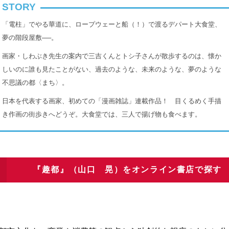
STORY
「電柱」でやる華道に、ロープウェーと船（！）で渡るデパート大食堂、
夢の階段屋敷──。
画家・しわぶき先生の案内で三吉くんとトシ子さんが散歩するのは、懐か
しいのに誰も見たことがない、過去のような、未来のような、夢のような
不思議の都〈まち〉。
日本を代表する画家、初めての「漫画雑誌」連載作品！ 目くるめく手描
き作画の街歩きへどうぞ。大食堂では、三人で揚げ物も食べます。
『趣都』
（山口 晃）
を
オンライン書店で探す