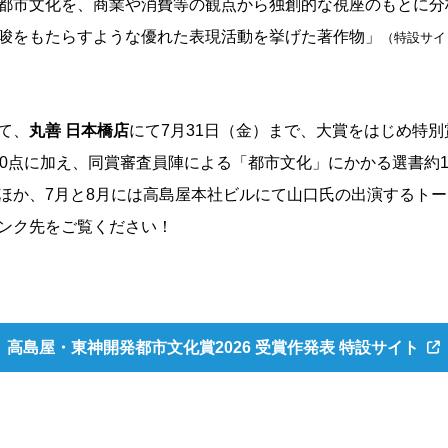
都市⽂化を、商業や消費等の観点から独創的な視座のもとに分
唆をもたらすような優れた表現活動を挙げた著作物」
（特設サイ
て、
丸善 日本橋店
にて7月31日（金）まで、大賞をはじめ特
00点に加え、同賞審査員陣による「都市文化」にかかる選書約1
ほか、7月と8月には高島屋本社ビルにて山口氏の出演するト
ンク先をご覧ください！
高島屋・
東神開発都市文化賞2026
受賞作発表
特設サイト