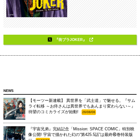
『街ブラJOKER』
NEWS
【モーツー新連載】 異世界を「武士道」で魅せる。『サム
ライ転移 ～お侍さんは異世界でもあんまり変わらない～』
待望のコミカライズが始動!
26/08/06
『宇宙兄弟』完結記念「Mission: SPACE COMIC」特別映
像公開! 宇宙で描かれた幻の“第425.5話”は最終㊻巻特装版