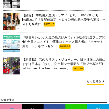
【続報】 中島健人主演ドラマ『SとX』、8/20(木)より
Netflixにて世界配信決定! ヒロイン役の新木優子ら追加キャ
ストも発表に
26/07/10
『映画ちいかわ 人魚の島のひみつ』7.24公開記念フェア開
催! 全国アニメイトで原作コミックス購入者に「チケット
風カード」をプレゼント
26/07/03
【新連載】 悪のカリスマ・ジョーカー、日本征服…の前に
まずは日本を「歩く」!? 市川マサ最新作『街ブラJOKER
～Discover The Next Gotham～』
26/07/02
もっと見る
シェアする