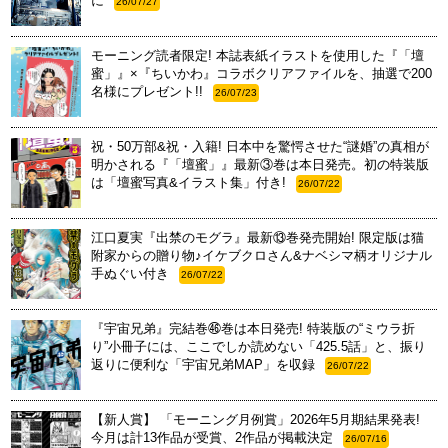
に
26/07/27
モーニング読者限定! 本誌表紙イラストを使用した『「壇
蜜」』×『ちいかわ』コラボクリアファイルを、抽選で200
名様にプレゼント!!
26/07/23
祝・50万部&祝・入籍! 日本中を驚愕させた“謎婚”の真相が
明かされる『「壇蜜」』最新③巻は本日発売。初の特装版
は「壇蜜写真&イラスト集」付き!
26/07/22
江口夏実『出禁のモグラ』最新⑬巻発売開始! 限定版は猫
附家からの贈り物♪イケブクロさん&ナベシマ柄オリジナル
手ぬぐい付き
26/07/22
『宇宙兄弟』完結巻㊻巻は本日発売! 特装版の“ミウラ折
り”小冊子には、ここでしか読めない「425.5話」と、振り
返りに便利な「宇宙兄弟MAP」を収録
26/07/22
【新人賞】 「モーニング月例賞」2026年5月期結果発表!
今月は計13作品が受賞、2作品が掲載決定
26/07/16