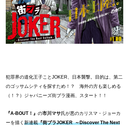
犯罪界の道化王子ことJOKER、日本襲撃。目的は、第二
のゴッサムシティを探すため！？ 海外の方も楽しめる
（！？）ジャパニーズ街ブラ漫画、スタート！！
『A-BOUT！』
の
市川マサ
氏が悪のカリスマ・ジョーカ
ーを描く
新連載
『街ブラJOKER ～Discover The Next