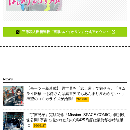
三原和人氏新連載「宙飛ぶバイオリン」公式アカウント
NEWS
【モーツー新連載】 異世界を「武士道」で魅せる。『サム
ライ転移 ～お侍さんは異世界でもあんまり変わらない～』
待望のコミカライズが始動!
26/08/06
『宇宙兄弟』完結記念「Mission: SPACE COMIC」特別映
像公開! 宇宙で描かれた幻の“第425.5話”は最終㊻巻特装版
に
26/07/27