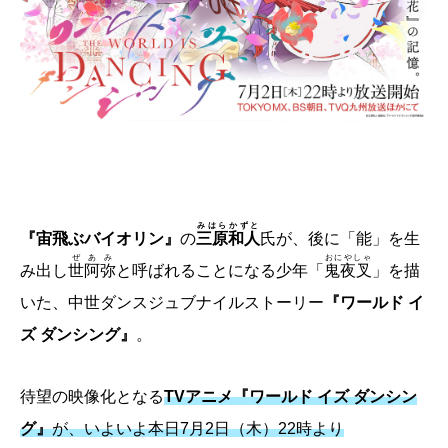
みはら
かずと
『宙飛ぶバイオリン』
の
三原
和人
氏が、後に「能」を生
ぜあみ
おにやしゃ
み出し
世阿弥
と呼ばれることになる少年「
鬼夜叉
」を描
いた、中世ダンスジュブナイルストーリー
『ワールド イ
ズ ダンシング』
。
待望の映像化となる
TVアニメ『ワールド イズ ダンシン
グ』
が、いよいよ本日7月2日（木）22時より