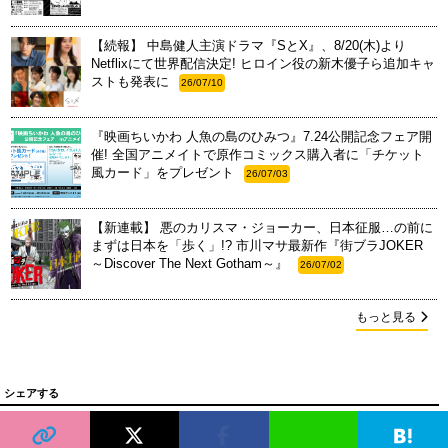
【続報】 中島健人主演ドラマ『SとX』、8/20(木)より
Netflixにて世界配信決定! ヒロイン役の新木優子ら追加キャ
ストも発表に
26/07/10
『映画ちいかわ 人魚の島のひみつ』7.24公開記念フェア開
催! 全国アニメイトで原作コミックス購入者に「チケット
風カード」をプレゼント
26/07/03
【新連載】 悪のカリスマ・ジョーカー、日本征服…の前に
まずは日本を「歩く」!? 市川マサ最新作『街ブラJOKER
～Discover The Next Gotham～』
26/07/02
もっと見る
シェアする