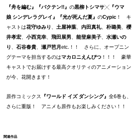
『舟を編む』
『バクテン!!』
の
黒柳トシマサ
╳
『ウマ
娘 シンデレラグレイ』
『光が死んだ夏』
の
Cypic
！ キ
ャストは
花守ゆみり
、
土屋神葉
、
内田真礼
、
朴璐美
、
櫻
井孝宏
、
小西克幸
、
飛田展男
、
能登麻美子
、
水瀬いの
り
、
石谷春貴
、
瀬戸芭月
etc.！！ さらに、オープニン
グテーマを担当するのは
マカロニえんぴつ
！！！ 豪華
キャストでお届けする最高クオリティのアニメーション
が今、花開きます！
原作コミックス
『ワールド イズ ダンシング』
全6巻も、
さらに重版！ アニメも原作もお楽しみください！！
関連作品