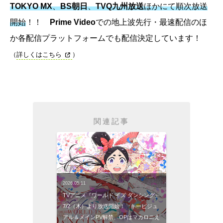
TOKYO MX
、
BS朝日
、
TVQ九州放送
ほかにて順次放送
開始
！！
Prime Video
での地上波先行・最速配信のほ
か各配信プラットフォームでも配信決定しています！
（
詳しくはこちら
）
関連記事
2026.05.11
TVアニメ『ワールド イズ ダンシング』
7/2（木）より放送開始！ キービジュ
アル＆メインPV解禁、OPはマカロニえ