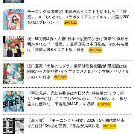
モーニング読者限定! 本誌表紙イラストを使用した『「壇
蜜」』×『ちいかわ』コラボクリアファイルを、抽選で200
名様にプレゼント!!
26/07/23
祝・50万部&祝・入籍! 日本中を驚愕させた“謎婚”の真相が
明かされる『「壇蜜」』最新③巻は本日発売。初の特装版
は「壇蜜写真&イラスト集」付き!
26/07/22
江口夏実『出禁のモグラ』最新⑬巻発売開始! 限定版は猫
附家からの贈り物♪イケブクロさん&ナベシマ柄オリジナル
手ぬぐい付き
26/07/22
『宇宙兄弟』完結巻㊻巻は本日発売! 特装版の“ミウラ折
り”小冊子には、ここでしか読めない「425.5話」と、振り
返りに便利な「宇宙兄弟MAP」を収録
26/07/22
【新人賞】 「モーニング月例賞」2026年5月期結果発表!
今月は計13作品が受賞、2作品が掲載決定
26/07/16