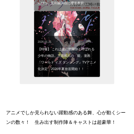
んぴつ、足利義満役に櫻井孝宏
2026.01.21
【特報】 これは後に世阿弥と呼ばれる
少年の物語。三原和人の「能」漫画
『ワールド イズ ダンシング』TVアニメ
化決定、2026年夏放送開始！！
アニメでしか見られない躍動感のある舞、心が動くシー
ンの数々！ 生み出す制作陣＆キャストは超豪華！