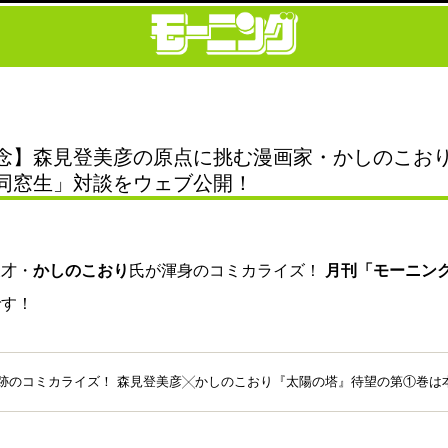
念】森見登美彦の原点に挑む漫画家・かしのこお
同窓生」対談をウェブ公開！
俊才・
かしのこおり
氏が渾身のコミカライズ！
月刊「モーニン
です！
のコミカライズ！ 森見登美彦╳かしのこおり『太陽の塔』待望の第①巻は本日発売