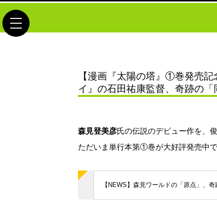
toggle navigation
【漫画『太陽の塔』①巻発売記
イ』の石田祐康監督、奇跡の「
森見登美彦
氏の伝説のデビュー作を、
ただいま単行本第①巻が大好評発売中
【NEWS】森見ワールドの「原点」、奇跡