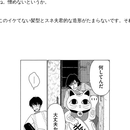
ね。憎めないというか。
このイケてない髪型とスネ夫君的な造形がたまらないです。そ
！