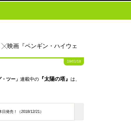
り╳映画『ペンギン・ハイウェ
19/01/18
『太陽の塔』
グ・ツー」
連載中の
は、
！（2018/12/21）