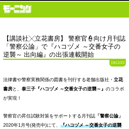
【講談社╳立花書房】 警察官👮向け月刊誌
「警察公論」で『ハコヅメ ～交番女子の
逆襲～ 出向編』の出張連載開始
19/12/22
法律書や警察実務関係の図書を刊行する老舗出版社・
立花
書房
と、
泰三子
『ハコヅメ ～交番女子の逆襲～』
のコラボ
が実現！
警察官の昇任試験対策をサポートする月刊誌
「警察公論」
2020年1月号(発売中)にて、
『ハコヅメ ～交番女子の逆襲