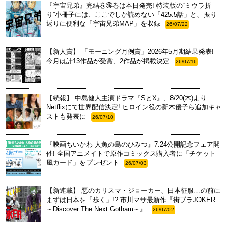
『宇宙兄弟』完結巻㊻巻は本日発売! 特装版の“ミウラ折
り”小冊子には、ここでしか読めない「425.5話」と、振り
返りに便利な「宇宙兄弟MAP」を収録
26/07/22
【新人賞】 「モーニング月例賞」2026年5月期結果発表!
今月は計13作品が受賞、2作品が掲載決定
26/07/16
【続報】 中島健人主演ドラマ『SとX』、8/20(木)より
Netflixにて世界配信決定! ヒロイン役の新木優子ら追加キャ
ストも発表に
26/07/10
『映画ちいかわ 人魚の島のひみつ』7.24公開記念フェア開
催! 全国アニメイトで原作コミックス購入者に「チケット
風カード」をプレゼント
26/07/03
【新連載】 悪のカリスマ・ジョーカー、日本征服…の前に
まずは日本を「歩く」!? 市川マサ最新作『街ブラJOKER
～Discover The Next Gotham～』
26/07/02