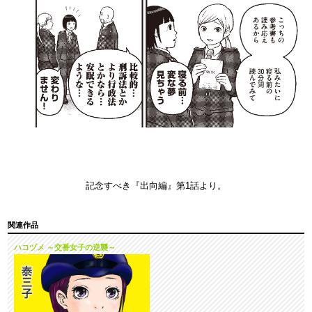
記念すべき『出向編』第1話より。
関連作品
ハコヅメ ～交番女子の逆襲～