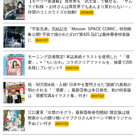
【モーツー新連載】 異世界を「武士道」で魅せる。『サム
ライ転移 ～お侍さんは異世界でもあんまり変わらない～』
待望のコミカライズが始動!
26/08/06
『宇宙兄弟』完結記念「Mission: SPACE COMIC」特別映
像公開! 宇宙で描かれた幻の“第425.5話”は最終㊻巻特装版
に
26/07/27
モーニング読者限定! 本誌表紙イラストを使用した『「壇
蜜」』×『ちいかわ』コラボクリアファイルを、抽選で200
名様にプレゼント!!
26/07/23
祝・50万部&祝・入籍! 日本中を驚愕させた“謎婚”の真相が
明かされる『「壇蜜」』最新③巻は本日発売。初の特装版
は「壇蜜写真&イラスト集」付き!
26/07/22
江口夏実『出禁のモグラ』最新⑬巻発売開始! 限定版は猫
附家からの贈り物♪イケブクロさん&ナベシマ柄オリジナル
手ぬぐい付き
26/07/22