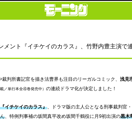
ンメント『イチケイのカラス』、竹野内豊主演で連ド
や裁判所書記官を描き法曹界も注目のリーガルコミック、
浅見
の連続ドラマ化が決定しました！
年連載／単行本全④巻発売中）
マ
『イチケイのカラス』
、ドラマ版の主人公となる刑事裁判官・
さん
、特例判事補の坂間真平改め坂間千鶴役に月9初出演の
黒木