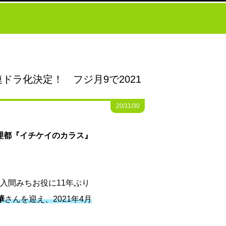
ラ化決定！ フジ月9で2021
20/11/30
理都
『イチケイのカラス』
入間みちお役に11年ぶり
華
さんを迎え、2021年4月