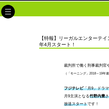
toggle navigation
【特報】リーガルエンターテイ
年4月スタート！
裁判所で働く刑事裁判官
（「モーニング」2018～19
フジテレビ
「月9」ドラ
月9主演となる
竹野内豊
放送スタート
です！