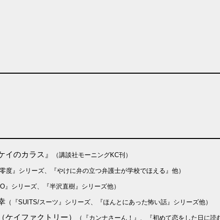
ケイのカラス』
（講談社モーニングKC刊）
零度』シリーズ、『やけに弁の立つ弁護士が学校でほえる』他）
RO』シリーズ、『半沢直樹』シリーズ他）
幸
（『SUITS/スーツ』シリーズ、『ほんとにあった怖い話』シリーズ他）
ァクトリー）
（『カンナさーん！』、『初めて恋をした日に読