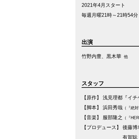
2021年4月スタート
毎週月曜21時～21時54分
出演
竹野内豊、黒木華
他
スタッフ
【原作】 浅見理都『イチ
【脚本】 浜田秀哉
（『絶対
【音楽】 服部隆之
（『HE
【プロデュース】 後藤博
有賀聡（ケイフ