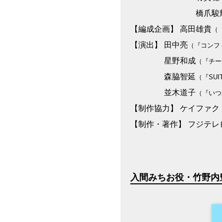
橋爪駿
【編成企画】 高田雄貴
（
【演出】 田中亮
（『コンフ
星野和成
（『チー
森脇智延
（『SU
並木道子
（『いつ
【制作協力】 ケイファク
【制作・著作】 フジテレ
入間みちお役・竹野内