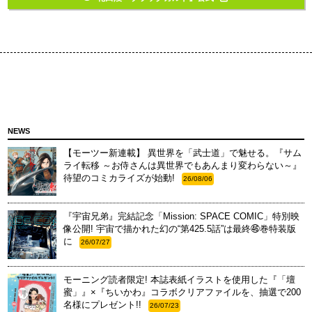
NEWS
【モーツー新連載】 異世界を「武士道」で魅せる。『サム
ライ転移 ～お侍さんは異世界でもあんまり変わらない～』
待望のコミカライズが始動!
26/08/06
『宇宙兄弟』完結記念「Mission: SPACE COMIC」特別映
像公開! 宇宙で描かれた幻の“第425.5話”は最終㊻巻特装版
に
26/07/27
モーニング読者限定! 本誌表紙イラストを使用した『「壇
蜜」』×『ちいかわ』コラボクリアファイルを、抽選で200
名様にプレゼント!!
26/07/23