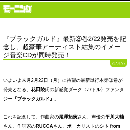
『ブラックガルド』最新③巻2/22発売を記
念し、超豪華アーティスト結集のイメー
ジ音楽CDが同時発売！
21/01/22
いよいよ来月2月22日（月）に待望の最新単行本第③巻が
発売となる、
花田陵
氏の新感覚ダーク〈バトル〉ファンタ
ジー
『ブラックガルド』
。
これを記念して、作曲家の
尾澤拓実
さん、声優の
平川大輔
さん、作詞家の
RUCCA
さん、ボーカリストの
シト from