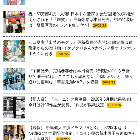
祝・50万部&祝・入籍! 日本中を驚愕させた“謎婚”の真相が
明かされる『「壇蜜」』最新③巻は本日発売。初の特装版
は「壇蜜写真&イラスト集」付き!
26/07/22
江口夏実『出禁のモグラ』最新⑬巻発売開始! 限定版は猫
附家からの贈り物♪イケブクロさん&ナベシマ柄オリジナル
手ぬぐい付き
26/07/22
『宇宙兄弟』完結巻㊻巻は本日発売! 特装版の“ミウラ折
り”小冊子には、ここでしか読めない「425.5話」と、振り
返りに便利な「宇宙兄弟MAP」を収録
26/07/22
【新人賞】 「モーニング月例賞」2026年5月期結果発表!
今月は計13作品が受賞、2作品が掲載決定
26/07/16
【続報】 中島健人主演ドラマ『SとX』、8/20(木)より
Netflixにて世界配信決定! ヒロイン役の新木優子ら追加キャ
ストも発表に
26/07/10