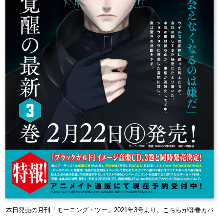
本日発売の月刊「モーニング・ツー」2021年3号より。こちらが③巻カバ