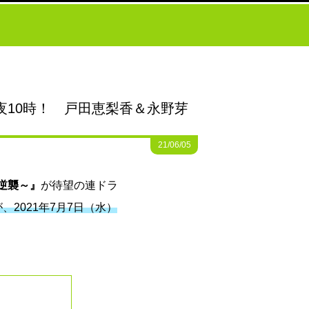
夜10時！ 戸田恵梨香＆永野芽
21/06/05
逆襲～』
が待望の連ドラ
、2021年7月7日（水）