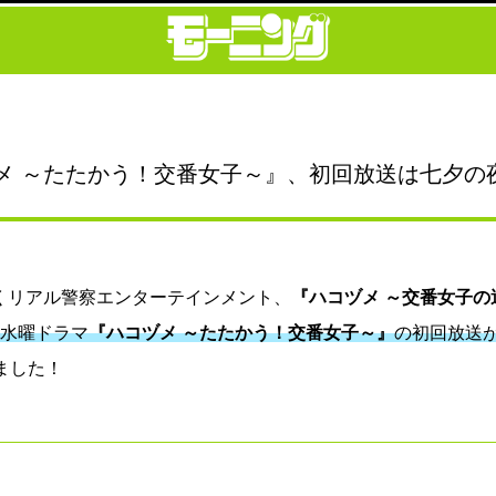
メ ～たたかう！交番女子～』、初回放送は七夕の
くリアル警察エンターテインメント、
『ハコヅメ ～交番女子の
新水曜ドラマ
『ハコヅメ ～たたかう！交番女子～』
の初回放送が
ました！