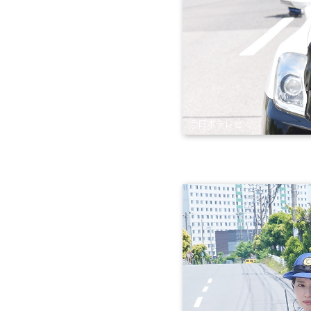
©
日本テレビ