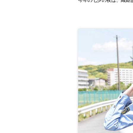
今年の七夕の夜は、織姫