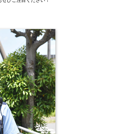
もぜひご注目ください！