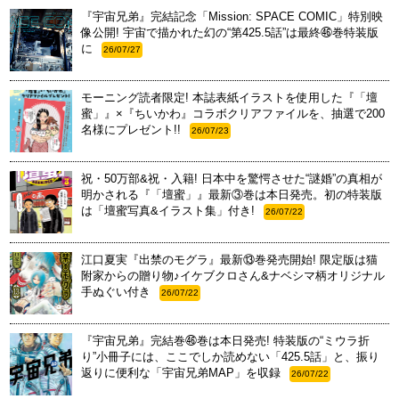
『宇宙兄弟』完結記念「Mission: SPACE COMIC」特別映
像公開! 宇宙で描かれた幻の“第425.5話”は最終㊻巻特装版
に
26/07/27
モーニング読者限定! 本誌表紙イラストを使用した『「壇
蜜」』×『ちいかわ』コラボクリアファイルを、抽選で200
名様にプレゼント!!
26/07/23
祝・50万部&祝・入籍! 日本中を驚愕させた“謎婚”の真相が
明かされる『「壇蜜」』最新③巻は本日発売。初の特装版
は「壇蜜写真&イラスト集」付き!
26/07/22
江口夏実『出禁のモグラ』最新⑬巻発売開始! 限定版は猫
附家からの贈り物♪イケブクロさん&ナベシマ柄オリジナル
手ぬぐい付き
26/07/22
『宇宙兄弟』完結巻㊻巻は本日発売! 特装版の“ミウラ折
り”小冊子には、ここでしか読めない「425.5話」と、振り
返りに便利な「宇宙兄弟MAP」を収録
26/07/22