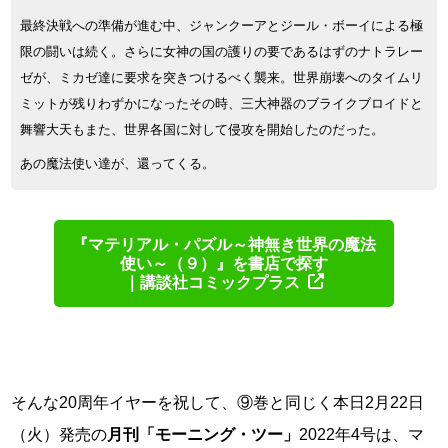
最終決戦への準備が進む中、ジャンクーアとジール・ボーイによる極
限の闘いは続く。さらに女神の国の護りの要であるはずのナトラレー
ゼが、ミカゼ達に要求を突きつけるべく襲来。世界崩壊へのタイムリ
ミットが残りわずかになったその時、三大神器のブライクブロイドと
舞響大天もまた、世界各国に対して侵攻を開始したのだった。
あの魔法使い達が、還ってくる。
『マテリアル・パズル～神無き世界の魔法
使い～（９）』を書店で探す
｜講談社コミックプラス
そんな20周年イヤーを祝して、⑨巻と同じく本日2月22日
（火）発売の
月刊「モーニング・ツー」
2022年4号は、マ