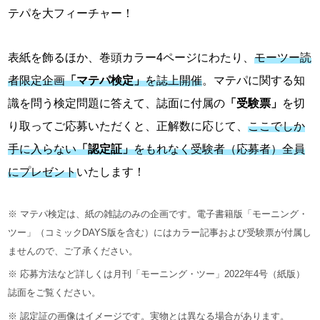
テパを大フィーチャー！
表紙を飾るほか、巻頭カラー4ページにわたり、
モーツー読
者限定企画
「マテパ検定」
を誌上開催
。マテパに関する知
識を問う検定問題に答えて、誌面に付属の
「受験票」
を切
り取ってご応募いただくと、正解数に応じて、
ここでしか
手に入らない
「認定証」
をもれなく受験者（応募者）全員
にプレゼント
いたします！
※ マテパ検定は、紙の雑誌のみの企画です。電子書籍版「モーニング・
ツー」（コミックDAYS版を含む）にはカラー記事および受験票が付属し
ませんので、ご了承ください。
※ 応募方法など詳しくは月刊「モーニング・ツー」2022年4号（紙版）
誌面をご覧ください。
※ 認定証の画像はイメージです。実物とは異なる場合があります。