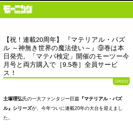
【祝！連載20周年】 『マテリアル・パズ
ル ～神無き世界の魔法使い～』⑨巻は本
日発売。「マテパ検定」開催のモーツー今
月号と両方購入で［9.5巻］全員サービ
ス！
22/02/22
土塚理弘
氏の一大ファンタジー巨篇
『マテリアル・パズ
ル』シリーズ
が、今年ついに連載20年の大台を迎えまし
た。