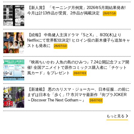
【新人賞】 「モーニング月例賞」2026年5月期結果発表!
今月は計13作品が受賞、2作品が掲載決定
26/07/16
【続報】 中島健人主演ドラマ『SとX』、8/20(木)より
Netflixにて世界配信決定! ヒロイン役の新木優子ら追加キャ
ストも発表に
26/07/10
『映画ちいかわ 人魚の島のひみつ』7.24公開記念フェア開
催! 全国アニメイトで原作コミックス購入者に「チケット
風カード」をプレゼント
26/07/03
【新連載】 悪のカリスマ・ジョーカー、日本征服…の前に
まずは日本を「歩く」!? 市川マサ最新作『街ブラJOKER
～Discover The Next Gotham～』
26/07/02
もっと見る