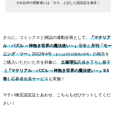
それ以外の受験者には「カス」と記した認定証を進呈！
さらに、コミックスと雑誌の連動企画として、
『マテリア
ル・パズル ～神無き世界の魔法使い～』
⑨巻と
月刊「モー
ニング・ツー」
2022年4号
の両方
を
（または3月22発売の5号）
ご購入いただいた方を対象に、
土塚理弘
氏描き下ろし冊子
［『マテリアル・パズル ～神無き世界の魔法使い～』9.5
巻］
応募者全員サービス
も実施！
マテパ検定認定証とあわせ、こちらもぜひゲットしてくだ
さい！