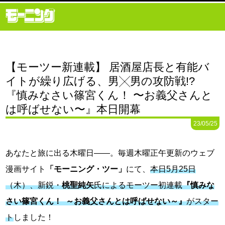
【モーツー新連載】 居酒屋店長と有能バ
イトが繰り広げる、男╳男の攻防戦!?
『慎みなさい篠宮くん！ 〜お義父さんと
は呼ばせない〜』本日開幕
23/05/25
あなたと旅に出る木曜日——。毎週木曜正午更新のウェブ
漫画サイト
「モーニング・ツー」
にて、
本日5月25日
（木）、新鋭・
桃聖純矢
氏によるモーツー初連載
『慎みな
さい篠宮くん！ ～お義父さんとは呼ばせない～』
がスター
ト
しました！