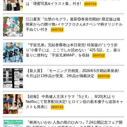
は「壇蜜写真&イラスト集」付き!
26/07/22
江口夏実『出禁のモグラ』最新⑬巻発売開始! 限定版は猫
附家からの贈り物♪イケブクロさん&ナベシマ柄オリジナル
手ぬぐい付き
26/07/22
『宇宙兄弟』完結巻㊻巻は本日発売! 特装版の“ミウラ折
り”小冊子には、ここでしか読めない「425.5話」と、振り
返りに便利な「宇宙兄弟MAP」を収録
26/07/22
【新人賞】 「モーニング月例賞」2026年5月期結果発表!
今月は計13作品が受賞、2作品が掲載決定
26/07/16
【続報】 中島健人主演ドラマ『SとX』、8/20(木)より
Netflixにて世界配信決定! ヒロイン役の新木優子ら追加キャ
ストも発表に
26/07/10
『映画ちいかわ 人魚の島のひみつ』7.24公開記念フェア開