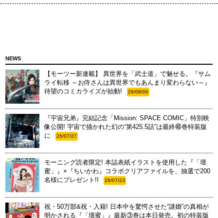
NEWS
【モーツー新連載】 異世界を「武士道」で魅せる。『サム
ライ転移 ～お侍さんは異世界でもあんまり変わらない～』
待望のコミカライズが始動!
26/08/06
『宇宙兄弟』完結記念「Mission: SPACE COMIC」特別映
像公開! 宇宙で描かれた幻の“第425.5話”は最終㊻巻特装版
に
26/07/27
モーニング読者限定! 本誌表紙イラストを使用した『「壇
蜜」』×『ちいかわ』コラボクリアファイルを、抽選で200
名様にプレゼント!!
26/07/23
祝・50万部&祝・入籍! 日本中を驚愕させた“謎婚”の真相が
明かされる『「壇蜜」』最新③巻は本日発売。初の特装版